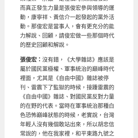
而真正發生力量是張俊宏參與領導的運
動，康寧祥、黃信介一起發起的黨外活
動。那俊宏是當事人，會有更充分的能
力解說、回顧，請俊宏做一些那個時代
的歷史回顧和解說。
張俊宏：
沒有錯，《大學雜誌》應該是
屬於國民黨極權、軍事統治的巔峰時代
裡面，尤其是《自由中國》雜誌被停
刊、雷震下了監獄的時候，接踵雷震的
《自由中國》雜誌、對國民黨反對力量
的在野的代表。當時在軍事統治那種白
色恐怖巔峰狀態的時候，老實說，台灣
年輕人沒有幾個敢站出來，所以胡忠信
常說的，他在我家裡，和平東路九號之