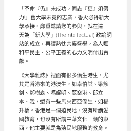
「革命『仍』未成功，同志『更』須努
力!」舊大學未竟的志業，香火必得新大
學承接。鄭重邀請您的參與，就在這一
天為「新大學」(TheIntellectual) 政論網
站的成立，再續熱忱共襄盛舉，為人類
和平民主、公平正義的心力文明付出貢
獻。
《大學雜誌》裡面有很多僑生港生，尤
其是香港來的港澳生，如卓伯棠、梁煥
釗、鄭樹森、馮耀明、甄燊港、邱立
本、我，還有一些馬來西亞僑生，如楊
升橋。香港是一個殖民地，沒有所謂愛
國教育，也沒有所謂中華文化一類的東
西，他主要就是為殖民地服務的教育。