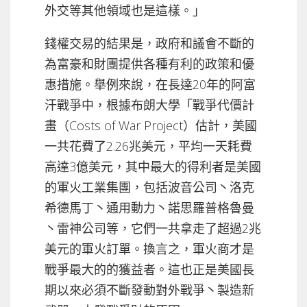
外交等其他領域也是這樣。」
錢權交易的結果是，政府和議會不斷的
為富豪和財團提供各種有利的政策和優
惠措施。舉例來說，在長達20年的阿富
汗戰爭中，根據布朗大學「戰爭代價計
畫（Costs of War Project）估計，美國
一共花費了2.26兆美元，平均一天耗費
高達3億美元，其中最大的得利者是美國
的軍火工業集團，包括波音公司丶洛克
希德馬丁丶通用動力丶諾思羅普格魯曼
丶雷神公司等，它們一共拿走了超過2兆
美元的軍火訂單。換言之，軍火商才是
戰爭最大的的獲益者。這也正是美國長
期以來必須不斷發動對外戰爭丶製造新