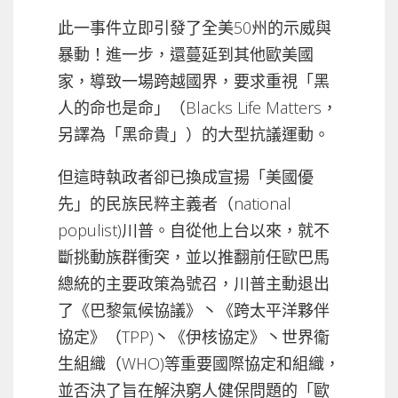
此一事件立即引發了全美50州的示威與
暴動！進一步，還蔓延到其他歐美國
家，導致一場跨越國界，要求重視「黑
人的命也是命」（Blacks Life Matters，
另譯為「黑命貴」）的大型抗議運動。
但這時執政者卻已換成宣揚「美國優
先」的民族民粹主義者（national
populist)川普。自從他上台以來，就不
斷挑動族群衝突，並以推翻前任歐巴馬
總統的主要政策為號召，川普主動退出
了《巴黎氣候協議》丶《跨太平洋夥伴
協定》（TPP)丶《伊核協定》丶世界衞
生組織（WHO)等重要國際協定和組織，
並否決了旨在解決窮人健保問題的「歐