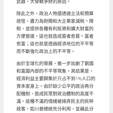
武器，大發戰爭財的原因。
除此之外，政治人物還透過立法和預算
途徑，盡力為財閥和大企業家減稅丶降
稅，並提供各種有利投資和擴大財富的
方便管道，這也就造成貧者愈貧丶富者
愈富；這也就是透過經濟地位的不平等
而不斷強化政治上的不平等。
由於全球化的發展，進一步加劇了窮國
和富國內部的不平等現象。其結果是，
經濟利益主要歸集於只占不到1%人口的
資本家身上。由於缺少公平的政治再分
配機制，造成民眾對政治體制的高度不
滿。這種不滿的情緒被操弄民主的民粹
政客，如川普總統充分利用，並藉此分