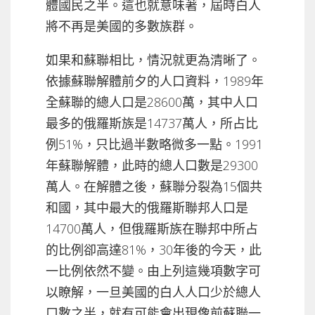
體國民之半。這也就意味著，屆時白人
將不再是美國的多數族群。
如果和蘇聯相比，情況就更為清晰了。
依據蘇聯解體前夕的人口資料，1989年
全蘇聯的總人口是28600萬，其中人口
最多的俄羅斯族是14737萬人，所占比
例51%，只比過半數略微多一點。1991
年蘇聯解體，此時的總人口數是29300
萬人。在解體之後，蘇聯分裂為15個共
和國，其中最大的俄羅斯聯邦人口是
14700萬人，但俄羅斯族在聯邦中所占
的比例卻高達81%，30年後的今天，此
一比例依然不變。由上列這幾項數字可
以瞭解，一旦美國的白人人口少於總人
口數之半，就有可能會出現像前蘇聯一