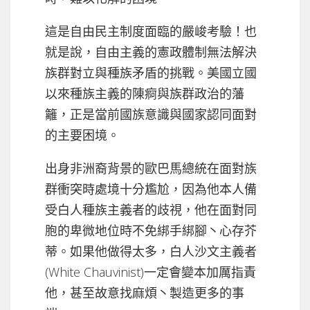
這是自由民主制度面臨的嚴峻考驗！也
就是說，自由主義的憲政體制無法解決
族群對立與種族矛盾的挑戰。美國立國
以來種族主義的陳痾與族群政治的藩
籬，正是當前國族意識與國家認同面對
的主要困境。
出身非洲裔背景的歐巴馬總統在面對族
群衝突時處境十分尷尬，因為他本人備
受白人種族主義者的歧視，他在面對同
胞的卑微地位時不免綁手綁腳丶心存芥
蒂。如果他做得太多，白人沙文主義者
(White Chauvinist)一定會變本加厲指責
他，甚至故意找麻煩丶製造更多的事