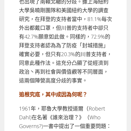
也出現了南轅北轍的分歧。據上海紐約
大學吳曉剛團隊和美國紐約大學的調查
研究，在拜登的支持者當中，81.1%每次
外出都戴口罩，但川普的支持者中卻只
有42.7%願意如此做。同樣的，72.9%的
拜登支持者認為為了防疫「封城措施」
確實必要，但只有20.3%的川普支持者，
同意此種作法。這充分凸顯了從經濟到
政治丶再到社會與價值觀等不同層面，
這兩個陣營高度分歧的事實。
追根究底，其中成因為何呢？
1961年，耶魯大學教授道爾（Robert
Dahl)在名著《誰來治理？》（Who
Governs?)一書中提出了一個重要問題：