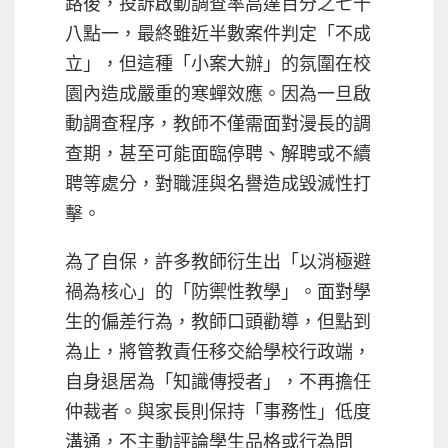
路後，投訴啟動調查率高達百分之七十
八點一，最終雖近半數案件判定「不成
立」，但這種「小案大辦」的氛圍在校
園內造成嚴重的寒蟬效應。因為一旦啟
動調查程序，教師不僅需面對漫長的調
查期，甚至可能面臨停聘、解聘或不續
聘等處分，對職涯與名譽造成毀滅性打
擊。
為了自保，許多教師衍生出「以消極避
禍為核心」的「防禦性教學」。面對學
生的偏差行為，教師口頭勸導，但點到
為止，將管教責任移交給學校行政端，
自身退居為「知識傳授者」，不再擔任
仲裁者。與家長則保持「事務性」低度
溝通，不主動評論學生品格或行為問