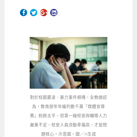
對於校園霸凌、暴力事件頻傳，全教總認
為，教育部年年編列數千萬「媒體宣導
費」粉飾太平，但第一線校安與輔導人力
嚴重不足、校安人員流動率偏高，才是問
題核心。示意圖。圖／AI生成