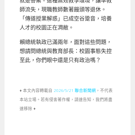
就是答案。這種無效教學環境，讓準教
師流失，現職教師數著饅頭等退休。
「傳道授業解惑」已成空谷跫音，培養
人才的校園正在凋敝。
賴總統執政已滿兩年，面對這些問題，
想請問總統與教育部長：校園事態失控
至此，你們眼中還是只有政治嗎？
♦ 本文內容轉載自
2026/5/21 聯合新聞網
，不代表
本站立場。若有侵害著作權，請速告知，我們將盡
速移除 ♦