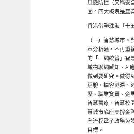
風險防控（又稱安
固。四大板塊是產
香港借鑒珠海「十
（一）智慧城市。
章分析過，不再重
的「一網統管」智
域物聯網感知、A
做到要研究。做得
經驗，擴容港深、
歷、職業資質、企
智慧醫療、智慧校
慧城市底座支撐金
全流程電子政務免
目標。