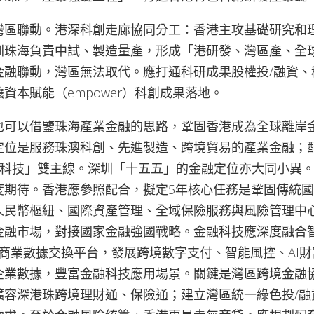
灣區聯動。港深科創走廊協同分工：香港主攻基礎研究和
圳珠海負責中試、製造量產，形成「港研發、灣區產、全
金融聯動，灣區無法取代。應打通科研成果股權投/融資、
資本賦能（empower）科創成果落地。
也可以借鑒珠海產業金融的思路，鞏固香港成為全球離岸
定位是服務珠澳科創、先進製造、跨境貿易的產業金融；
融科技」雙主線。深圳「十五五」的金融定位亦大同小異
度期待。香港應參照配合，擬定5年核心任務是鞏固傳統
人民幣樞紐、國際資產管理、全域保險服務與風險管理中
金融市場，對接國家金融強國戰略。金融科技應深度融合
、商業數據交換平台，發展跨境數字支付、智能風控、AI
企業數據，豐富金融科技應用場景。關鍵是灣區跨境金融
擴容深港珠跨境理財通、保險通；建立灣區統一綠色投/融