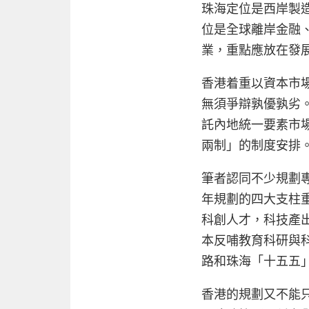
珠海定位是西岸製
位是全球離岸金融
業，重點應放在發
香港着重以資本市
無須爭辯孰優孰劣
託內地統一要素市
兩制」的制度安排
筆者認同不少規劃
年規劃的四大支柱
科創人才，科技產
本反哺教育科研與
路和珠海「十五五
香港的規劃又不能