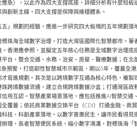
全應急），以此作為四大支撐底座，詳細分析有什麼短板
業與創新主線，四大支撐是保障與維穩體系。
五五」規劃的經驗，應進一步研究四大板塊的五年規劃落
對標珠海全域數字治理，打造大灣區國際化智慧都市。筆者
複。香港應參照，並擬定五年核心任務是全域數字治理底
慧平台，整合交通、水務、治安、房屋、醫療數據；在北
I應急預警，打造韌性智慧城市示範區，期以5年，覆蓋全
到才寫進規劃。其次是以跨境數字互通為核心特色，複製
港珠跨境數據流通，建立合規跨境數據沙盒；打通灣區政
業信用互認。智慧產業場景落地，應包括推進AI智慧交通
園全覆蓋；依託商業數據交換平台（CDI）打通金融、商
融科技、科創產業落地。以數字普惠民生，讓市民看得見
證辦理，長者智慧便民系統，縮小數字鴻溝，對標珠海「