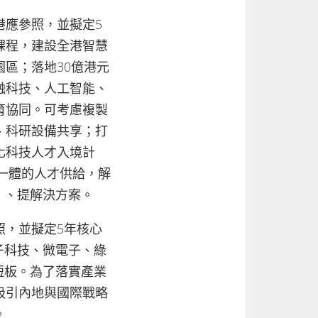
港應參照，並擬定5
課程，建設全港智慧
區；落地30億港元
融科技、人工智能、
育協同。可考慮複製
、科研設備共享；打
化科技人才入境計
一體的人才供給，解
e）、提解決方案。
照，並擬定5年核心
子科技、微電子、綠
短板。為了落實產業
吸引內地與國際戰略
。