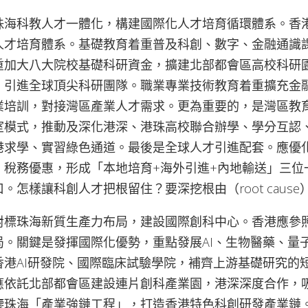
珠海科教人才一體化，構建國際化人才培育循環體系。香
人才培育體系。基礎教育着重普及科創、數字、金融通識
重加大八大院校基礎科研資金，擴建北部都會區高校科研園
，引進全球頂尖科研團隊。職業專業技術教育着重擴充金
業培訓，對接灣區產業人才需求。更為重要的，是灣區教
室模式，推動及深化港深、港珠高校聯合辦學、學分互認
港求學、實習綠色通道。最後是全球人才引進配套。應優
、稅務優惠，形成「本地培育+海外引進+內地輸送」三位
。怎樣讓科創人才把根留住？要深挖根由（root caus
對標珠海新質生產力布局，建設國際創科中心。香港應參
局。關鍵是發揮國際化優勢，重點發展AI、生物醫藥、量
香港AI研發院、國際臨床試驗學院，補齊上游基礎研究的
應依託北部都會區建設連片創科產業園，港深深度合作，
鑒珠海「產業強鏈工程」，打造香港特色科創研發產業鏈