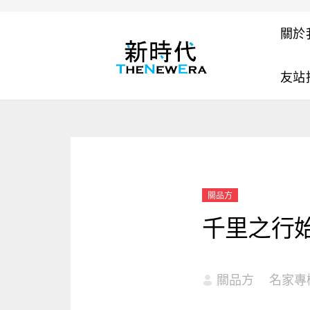
關於
友站
關品方
千里之行
關品方
名家專