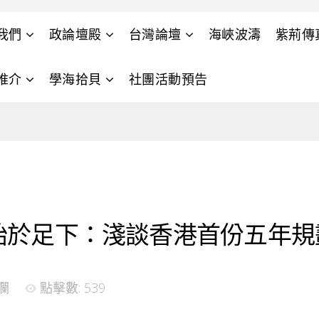
我們
政論壇殿
台灣論壇
海峽波濤
紫荊傳
推介
學海拾貝
社團活動預告
始於足下：淺談香港首份五年規
欄
點擊數: 539