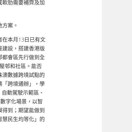
或軟肋需要補齊及加
地方案。
在本月13日已有文
座建設，搭建香港版
部都會區先行做到全
港屋邨和社區。能否
珠澳數據跨境試點的
務「跨境通辦」，學
、自動駕駛示範區、
貿數字化場景，以智
摸得到；期望能做到
智慧民生均等化」的