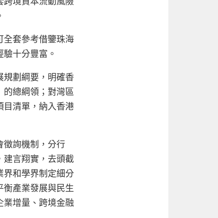
套跨境資本流動風險
。
可全套參考借鑒珠海
經驗十分豐富。
展規劃綱要，明確香
」的總綱領；對灣區
項目清單，納入香港
會徵詢機制，分行
，建言翔實，去頭截
業界和學界制定細分
平衡產業發展與民生
企業增量、跨境金融