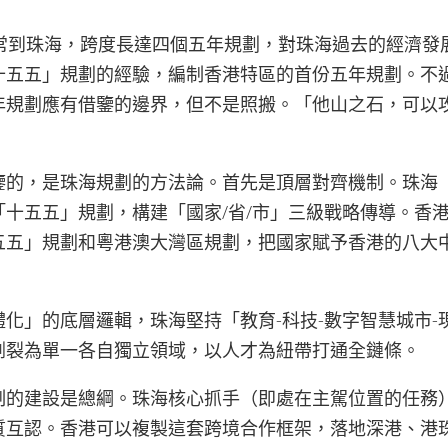
經常到珠海，跨度長達四個五年規劃，對珠海過去的經濟發
十五五」規劃的經驗，編制香港特區的首份五年規劃。不
年規劃應有借鑒的邊界，但不是照搬。「他山之石，可以
鑒的，是珠海規劃的方法論。首先是頂層對齊機制。珠海
「十五五」規劃，構建「國家/省/市」三級戰略傳導。香
五五」規劃和粵港澳大灣區規劃，把國家賦予香港的八大
化」的底層邏輯，珠海堅持「教育-科技-數字智慧城市-
割裂為單一各自獨立領域，以人才為紐帶打通全鏈條。
制的建設是總綱。珠海核心抓手（即處在主駕位置的任務
質互認。香港可以複製這套跨境合作框架，落地深港、港