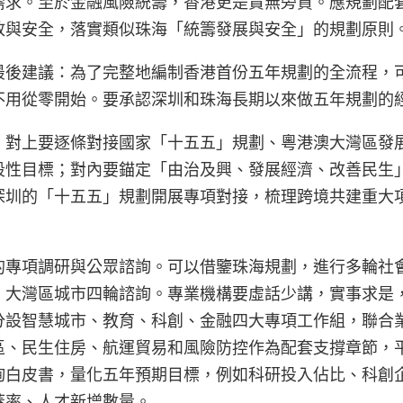
需求。至於金融風險統籌，香港更是責無旁貸。應規劃配
放與安全，落實類似珠海「統籌發展與安全」的規劃原則
最後建議：為了完整地編制香港首份五年規劃的全流程，
不用從零開始。要承認深圳和珠海長期以來做五年規劃的
，對上要逐條對接國家「十五五」規劃、粵港澳大灣區發
段性目標；對內要錨定「由治及興、發展經濟、改善民生
深圳的「十五五」規劃開展專項對接，梳理跨境共建重大
的專項調研與公眾諮詢。可以借鑒珠海規劃，進行多輪社
、大灣區城市四輪諮詢。專業機構要虛話少講，實事求是
分設智慧城市、教育、科創、金融四大專項工作組，聯合
區、民生住房、航運貿易和風險防控作為配套支撐章節，
詢白皮書，量化五年預期目標，例如科研投入佔比、科創
蓋率、人才新增數量。