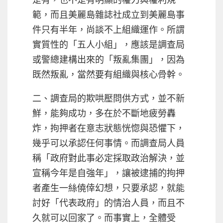
範，而且美麗島雜誌社成立到美麗島事
件只有半年，尚談不上組織運作。所謂
實質性的「五人小組」，應該是調查局
或警總建構出來的「叛亂集團」，因為
既然叛亂，當然要有組織與核心骨幹。
二、調查局的欺哄壓問供方式，並不新
鮮，能夠成功，多在於不斷地疲勞轟
炸，拘押者在意志狀態恍惚與恐懼下，
幾乎可以承認任何事情。而調查局人員
稱「政府對此事必定採取政治解決，並
宣稱今年是自強年」，讓被逮捕的拘押
者產生一絲僥倖幻想，只要承認，就能
討好「代表政府」的情治人員，而且不
久就可以回家了。而事實上，全體受