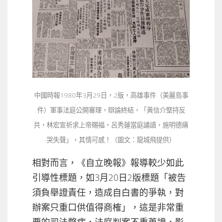
中國時報1980年3月29日，2版，高雄事件（美麗島事
件）軍事法庭公開審理，辯論終結，「黃信介堅持反
共，林宏宣祈求上帝賜福，呂秀蓮當庭誦讀，施明德痛
哭失聲」，其情可感！（圖文：龍城飛提供）
相對而言，《自立晚報》報導較少如此
引導性標題，如3月20日2版標題「被告
須負舉證責任，造成自白書的爭執，對
辦案只重口供值得商榷」，這是非常重