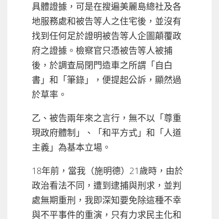
具體證據，可是在搜遍美麗島總社及各
地服務處和被告等人之住宅後，並沒有
找到任何足於證明被告等人企圖顛覆政
府之證據。檢察官只憑被告等人被捕
後，於調查局閉門造車之所謂「自白
書」和「筆錄」，便提起公訴，顯然過
於草率。
乙、被告兩年來之言行，無不以「尊重
現政府體制」、「和平方式」和「人道
主義」為基本立場。
18年前，當我（施明德）21歲時，由於
政治看法不同，遭到逮捕與刑求，並判
處無期重刑，我即深知要免除這種不幸
與不平事件的重演，只有力求民主化和