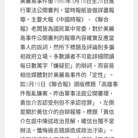
美麗島事件後1980年3月18日至28日進
行軍法公開審判，當時報紙皆做詳盡報
導。主要大報《中國時報》、《聯合
報》老闆皆為國民黨中常委，對於美麗
島事件公開審判的報導內容確實反應當
事人的說詞，然所下標題及評論則多偏
袒政府立場。多數讀者不可能詳細閱讀
每日數萬字「嫌疑犯」的辯詞，而容易
相信媒體對於美麗島事件的「定性」。
如3月19日《聯合報》頭版標題「高雄事
件叛亂嫌案，昨由軍事法庭公開審理，
黃信介否認受刑但不承認控罪」，左側
是關於黃信介的自辯報導，標題「黃信
介在庭中陳述政治見解，確信台獨不是
辦法，懺悔過去錯誤造成政治汙染」。