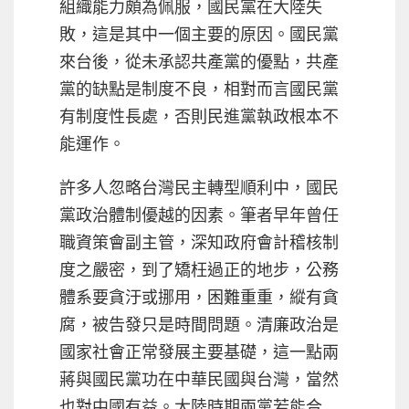
組織能力頗為佩服，國民黨在大陸失
敗，這是其中一個主要的原因。國民黨
來台後，從未承認共產黨的優點，共產
黨的缺點是制度不良，相對而言國民黨
有制度性長處，否則民進黨執政根本不
能運作。
許多人忽略台灣民主轉型順利中，國民
黨政治體制優越的因素。筆者早年曾任
職資策會副主管，深知政府會計稽核制
度之嚴密，到了矯枉過正的地步，公務
體系要貪汙或挪用，困難重重，縱有貪
腐，被告發只是時間問題。清廉政治是
國家社會正常發展主要基礎，這一點兩
蔣與國民黨功在中華民國與台灣，當然
也對中國有益。大陸時期兩黨若能合