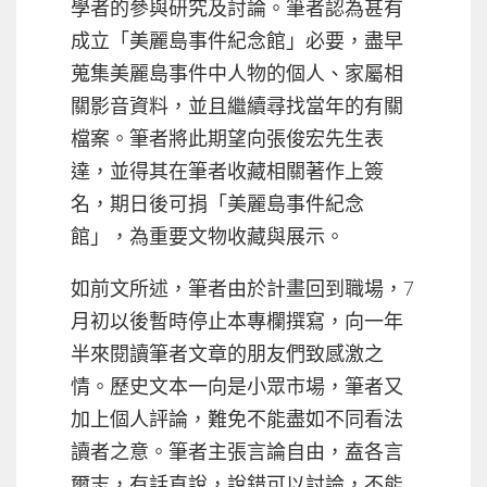
學者的參與研究及討論。筆者認為甚有
成立「美麗島事件紀念館」必要，盡早
蒐集美麗島事件中人物的個人、家屬相
關影音資料，並且繼續尋找當年的有關
檔案。筆者將此期望向張俊宏先生表
達，並得其在筆者收藏相關著作上簽
名，期日後可捐「美麗島事件紀念
館」，為重要文物收藏與展示。
如前文所述，筆者由於計畫回到職場，7
月初以後暫時停止本專欄撰寫，向一年
半來閱讀筆者文章的朋友們致感激之
情。歷史文本一向是小眾市場，筆者又
加上個人評論，難免不能盡如不同看法
讀者之意。筆者主張言論自由，盍各言
爾志，有話直說，說錯可以討論，不能