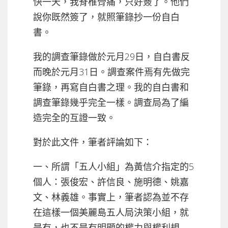
快一天，我脊椎骨痛，只好簽了。他們
說你既然簽了，就照筆錄抄一份自白
書。
我的調查筆錄做於元月29日，自白書反
而晚於元月31日。調查案件焉有先做完
筆錄，再寫自白書之理。我的自白書和
調查筆錄幾乎完全一樣。調查局為了編
造完全的互證一致。
對於此文件，筆者評論如下：
一、所謂「五人小組」為黃信介指定的5
個人：張俊宏、許信良、施明德、姚嘉
文、林義雄。事實上，筆者認為並不存
在這樣一個美麗島五人局決策小組，就
是有，也不是有明顯的權力與權利規