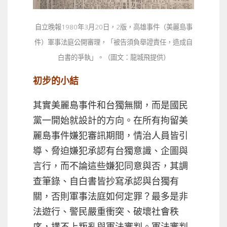
自立晚報1980年3月20日，2版，高雄事件（美麗島事
件）軍事法庭公開審理，「被告須負舉證責任，造成自
白書的爭執」。（圖文：龍城飛提供）
初步的小結
其實美麗島事件和台獨無關，而是國民
黨一開始就設計的方向。在所有拘留美
麗島事件嫌犯審訊期間，情治人員皆引
導、脅迫嫌犯承認有台獨意識、企圖與
言行，而不論這些嫌犯同意與否，其調
查筆錄、自白書皆抄寫承認與台獨有
關，否則軍事法庭如何定罪？最多是非
法遊行、警民嚴重衝突、破壞社會秩
序，搆不上叛亂與軍法審判。軍法審判