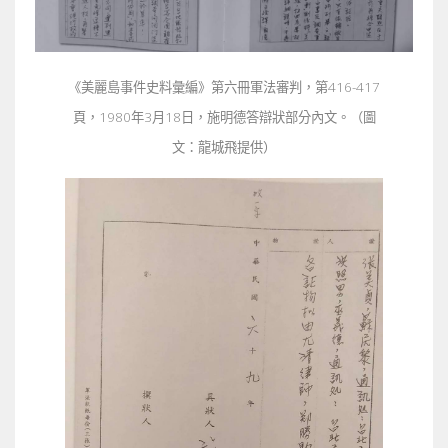
《美麗島事件史料彙編》第六冊軍法審判，第416-417
頁，1980年3月18日，施明德答辯狀部分內文。（圖
文：龍城飛提供）