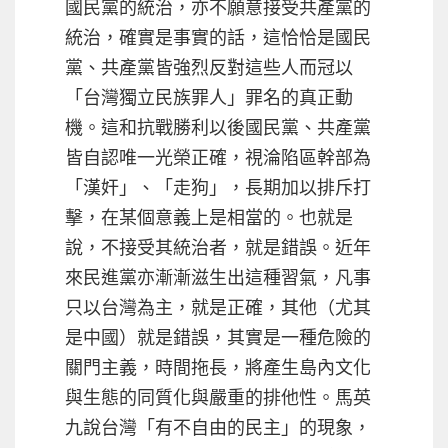
國民黨的統治，亦不願意接受共產黨的
統治，確實是事實的話，這恰恰是國民
黨、共產黨皆強烈反對這些人而冠以
「台灣獨立民族罪人」罪名的真正動
機。這和抗戰勝利以後國民黨、共產黨
皆自認唯一光榮正確，視淪陷區幹部為
「漢奸」、「走狗」，長期加以排斥打
擊，在某個意義上是相當的。也就是
說，不接受其統治者，就是錯誤。近年
來民進黨亦漸漸滋生出這種習氣，凡事
只以台灣為主，就是正確，其他（尤其
是中國）就是錯誤，其實是一種危險的
關門主義，時間拖長，將產生島內文化
與生態的同質化與嚴重的排他性。馬英
九說台灣「有不自由的民主」的現象，