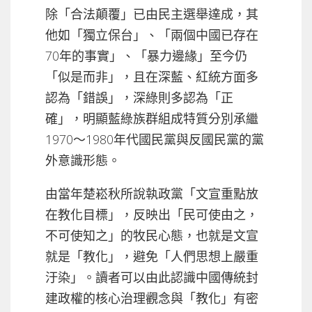
除「合法顛覆」已由民主選舉達成，其
他如「獨立保台」、「兩個中國已存在
70年的事實」、「暴力邊緣」至今仍
「似是而非」，且在深藍、紅統方面多
認為「錯誤」，深綠則多認為「正
確」，明顯藍綠族群組成特質分別承繼
1970～1980年代國民黨與反國民黨的黨
外意識形態。
由當年楚崧秋所說執政黨「文宣重點放
在教化目標」，反映出「民可使由之，
不可使知之」的牧民心態，也就是文宣
就是「教化」，避免「人們思想上嚴重
汙染」。讀者可以由此認識中國傳統封
建政權的核心治理觀念與「教化」有密