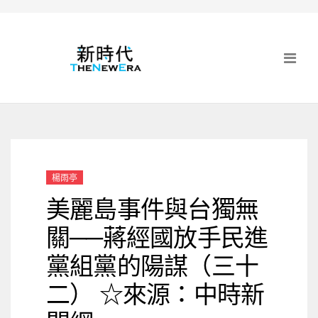
楊雨亭
美麗島事件與台獨無
關──蔣經國放手民進
黨組黨的陽謀（三十
二） ☆來源：中時新