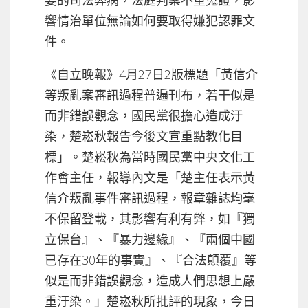
要的司法弊病，法庭判案不重蒐證，影
響情治單位無論如何要取得嫌犯認罪文
件。
《自立晚報》4月27日2版標題「黃信介
等叛亂案審訊過程普遍刊布，若干似是
而非錯誤觀念，國民黨很擔心造成汙
染，楚崧秋報告今後文宣重點教化目
標」。楚崧秋為當時國民黨中央文化工
作會主任，報導內文是「楚主任表示黃
信介叛亂事件審訊過程，報章雜誌均毫
不保留登載，其影響有利有弊，如『獨
立保台』、『暴力邊緣』、『兩個中國
已存在30年的事實』、『合法顛覆』等
似是而非錯誤觀念，造成人們思想上嚴
重汙染。」楚崧秋所批評的現象，今日