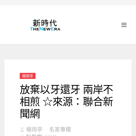
楊雨亭
放棄以牙還牙 兩岸不
相煎 ☆來源：聯合新
聞網
楊雨亭
名家專欄