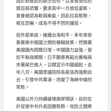
由於對彼此的缺乏信任，以及習慣性的
猜忌與恐懼，要求其中一方放低姿態，
皆會被認為軟弱無能，因此拉高態勢，
相互恐嚇，成為不得不然的僵局。
從外部來說，維護台海和平，多年來依
靠著美中兩國之間的模糊政策。然隨著
美國國內問題日增，中國國力益強，習
近平執政期間，已不願意再韜光養晦與
夾著尾巴做人，公開宣示中國崛起。去
年八月，美國眾議院院長裴洛西強勢訪
台，引發中共軍演，改變了海峽中線的
常態。
美國以外力持續破壞兩岸現狀，目的在
於促使中共升高因應態勢，攻防之間將