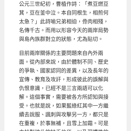
公元三世紀初，曹植作詩：「煮豆燃豆
萁，豆在釜中泣。本自同根生，相煎何
太急？」此詩喻兄弟相迫，骨肉相殘，
名傳千古。而用以形容今天的兩岸局勢
與島內族群對立的狀態，尤為貼切。
目前兩岸關係的主要問題來自內外兩
面。從內部來說，由於體制不同、歷史
的爭執、國家認同的差異，以及長年的
宣傳、教育及攻訐，形成彼此的誤解與
仇恨意識，已經不是三言兩語可以化
解。這個事實，需要被各方所認知與接
受。也就是說，如果藍綠紅其中一方繼
續去說服、諷刺與攻擊另一方，都只是
在重複，於事無補，且雪上加霜。可是