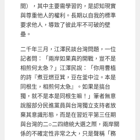
間），其中主要需學習的，是認知現實
與尊重他人的權利。長期以自我的標準
要求他人，導致了彼此牢不可破的壁
壘。
二千年三月，江澤民談台灣問題，一位
記者問：「兩岸如果真的開戰，豈不是
相煎何太急？」江澤民說：「你用曹植
的詩『煮豆燃豆箕，豆在釜中泣。本是
同根生，相煎何太急』。如果是搞台
獨，就不是本是同根生嘛！」筆者無意
說服部分民進黨員與台灣獨立支持者放
棄其意識形態，而是在習近平第三任期
與台灣的二○二四總統大選之際，兩岸關
係的不確定性非常之大，只是聲稱「務