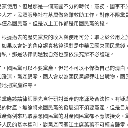
民黨使用。但是那是一個黨國不分的時代，黨務、國事不
少人才。民眾服務社在基層做急難救助工作，對像不限黨
非僅為國民黨。但是以上工作都是用國民黨的錢。
，根據過去的歷史黨費的收入與使用可分：取之於公用之
。如果以會計的角度認真核算絕對是中華民國欠國民黨錢
營私，那是法律問題我自然也應依法究辨不必護短。
了，國民黨可以不要黨產，但是不可以不悍衛自己的清白
加澄清，黨產歸零，國人會以為國民黨認罪吐出贜物，國
楚地把黨產歸零。
民黨應該請律師團先自行研討黨產的來源及合法性。有疑
己的財產。無論將來國民黨的發展須不須要黨產，但是目
黨產條例來巧取豪奪國民黨的財產國民黨都不應該接受。
予人民的基本權利，對黨產問題江主席萬萬不可輕言歸零