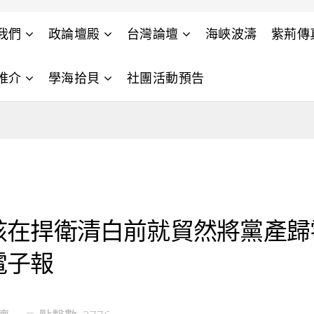
我們
政論壇殿
台灣論壇
海峽波濤
紫荊傳
推介
學海拾貝
社團活動預告
該在捍衛清白前就貿然將黨產歸
電子報