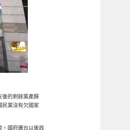
支後的剩餘黨產歸
國民黨沒有欠國家
款。國府遷台以後政