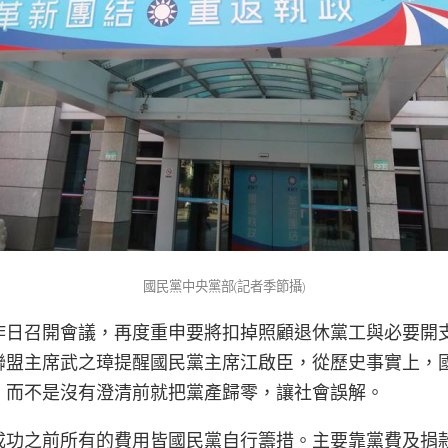
國民黨中央黨部(記者季節攝)
昨日召開會議，再度重申要將扣掉照顧退休黨工與必要開
聯盟主席武之璋提醒國民黨主席江啟臣，從歷史事實上，
，而不是沒有澄清前就把黨產歸零，讓社會誤解。
成功之前所有的費用皆國民黨自行籌措。主要靠黨費及捐