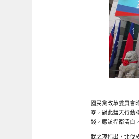
國民黨改革委員會
零，對此藍天行動
錢，應該捍衛清白
武之璋指出，北伐