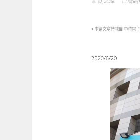
武之璋
台灣論
♦ 本篇文章轉載自 中時電
2020/6/20