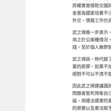
府確實曾撥款交國
金曾為國家培養不
外交、情報工作也
武之璋進一步表示
用之於公兩種情況
錢。至於個人舞弊
武之璋說，時代變
黨的原罪，如果不
絕對不可以不清不
因此武之璋建議國
問題者誓死悍衛自
謡，用違法違憲的
的榮譽以及憲法賦