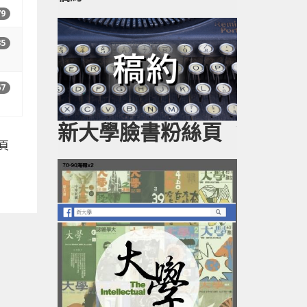
79
35
67
新大學臉書粉絲頁
 頁