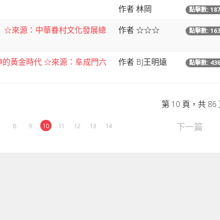
作者 林岡
點擊數: 18
候！ ☆來源：中華眷村文化發展總
作者 ☆☆☆
點擊數: 16
的黃金時代 ☆來源：阜成門六
作者 BJ王明遠
點擊數: 43
第 10 頁，共 86
下一篇
7
8
9
10
11
12
13
14