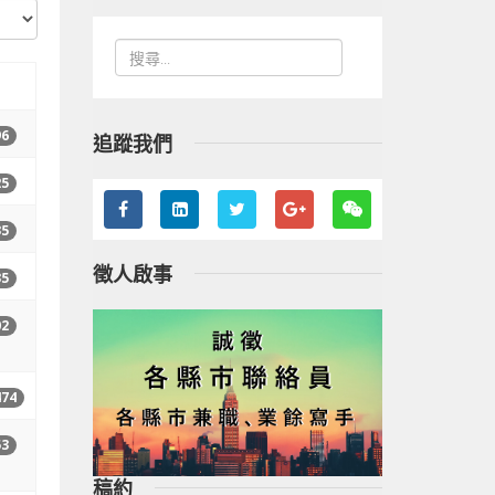
96
追蹤我們
25
35
徵人啟事
35
02
74
53
稿約