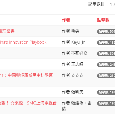
顯示數目
作者
點擊數
雅理讀書
作者 毛尖
點擊數: 50
a’s Innovation Playbook
作者 Keyu Jin
點擊數: 18
作者 不死好鳥
點擊數: 30
作者 王志綱
點擊數: 24
eff Sachs：中國與俄羅斯民主科學運
作者 ☆☆☆
點擊數: 21
作者 張明天
點擊數: 194
變！ ☆來源：SMG上海電視台
作者 張維為、雷
點擊數: 19
倩