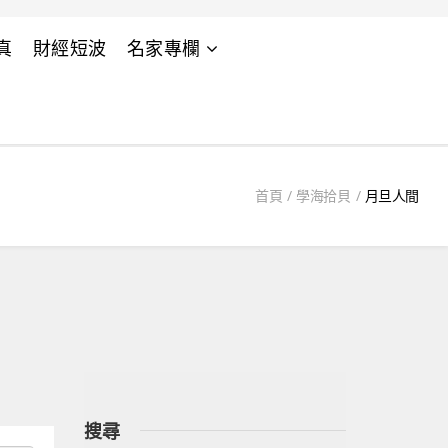
真
財經短波
名家專欄
首頁
學海拾貝
月旦人間
搜尋