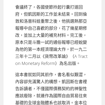
會議終了，各國使節拎起行囊打道回
府，但凱因斯的工作並未結束。回到倫
敦和洛普科娃重聚之後，他挑選熱那亞
報導中自己喜歡的部分，花了幾星期修
改，並加上大量的補充材料。完工後，
原本只是斗膽一試的通俗報導已經蛻變
為他的第一本經濟理論大作，於一九二
三年十二月以《貨幣改革論》（A Tract
on Monetary Reform）為名出版。
這本書就如同其前作，書名看似艱澀，
內容卻充滿驚人的構想。凱因斯在書裡
告訴讀者，不僅國際債務契約的神聖性
應該廢除，就連作為國際自由貿易往來
基礎的全球金融體系也該取消。金本位