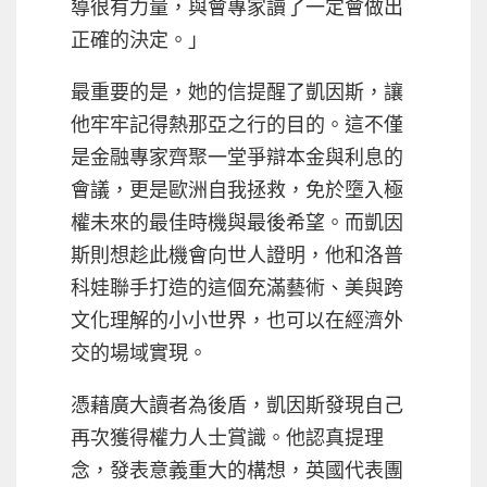
導很有力量，與會專家讀了一定會做出
正確的決定。」
最重要的是，她的信提醒了凱因斯，讓
他牢牢記得熱那亞之行的目的。這不僅
是金融專家齊聚一堂爭辯本金與利息的
會議，更是歐洲自我拯救，免於墮入極
權未來的最佳時機與最後希望。而凱因
斯則想趁此機會向世人證明，他和洛普
科娃聯手打造的這個充滿藝術、美與跨
文化理解的小小世界，也可以在經濟外
交的場域實現。
憑藉廣大讀者為後盾，凱因斯發現自己
再次獲得權力人士賞識。他認真提理
念，發表意義重大的構想，英國代表團