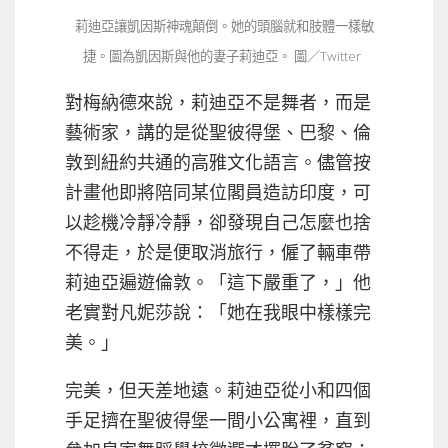
莉迪亞讓凱因斯神魂顛倒。她的頭腦就和肢體一樣敏
捷。圖為凱因斯與他的妻子莉迪亞。 圖／Twitter
對梅納德來說，莉迪亞不是舞者，而是
藝術家，講的是從聖彼得堡、巴黎、倫
敦到紐約共通的高雅文化語言。儘管按
計畫他即將陪同某位閣員造訪印度，可
以趁機冷靜冷靜，卻發現自己怎麼也捨
不得走，於是便取消旅行，僱了輛車帶
莉迪亞遍遊倫敦。「這下嚴重了，」他
老實對凡妮莎說：「她在我眼中樣樣完
美。」
完美，但天差地遠。莉迪亞從小和四個
手足擠在聖彼得堡一間小公寓裡，直到