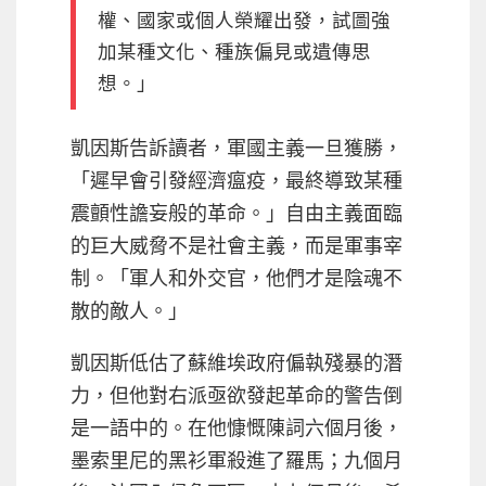
權、國家或個人榮耀出發，試圖強
加某種文化、種族偏見或遺傳思
想。」
凱因斯告訴讀者，軍國主義一旦獲勝，
「遲早會引發經濟瘟疫，最終導致某種
震顫性譫妄般的革命。」自由主義面臨
的巨大威脅不是社會主義，而是軍事宰
制。「軍人和外交官，他們才是陰魂不
散的敵人。」
凱因斯低估了蘇維埃政府偏執殘暴的潛
力，但他對右派亟欲發起革命的警告倒
是一語中的。在他慷慨陳詞六個月後，
墨索里尼的黑衫軍殺進了羅馬；九個月