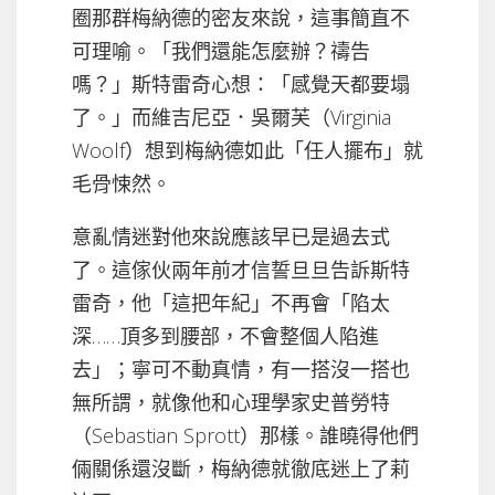
圈那群梅納德的密友來說，這事簡直不
可理喻。「我們還能怎麼辦？禱告
嗎？」斯特雷奇心想：「感覺天都要塌
了。」而維吉尼亞．吳爾芙（Virginia
Woolf）想到梅納德如此「任人擺布」就
毛骨悚然。
意亂情迷對他來說應該早已是過去式
了。這傢伙兩年前才信誓旦旦告訴斯特
雷奇，他「這把年紀」不再會「陷太
深……頂多到腰部，不會整個人陷進
去」；寧可不動真情，有一搭沒一搭也
無所謂，就像他和心理學家史普勞特
（Sebastian Sprott）那樣。誰曉得他們
倆關係還沒斷，梅納德就徹底迷上了莉