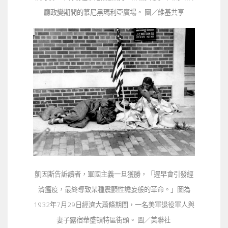
廳政變期間的慕尼黑瑪利亞廣場。 圖／維基共享
凱因斯告訴讀者，軍國主義一旦獲勝，「遲早會引發經
濟瘟疫，最終導致某種震顫性譫妄般的革命。」圖為
1932年7月29日經濟大蕭條期間，一名美軍退役軍人與
妻子露宿華盛頓特區街頭。 圖／美聯社