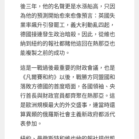
後三年，他的名聲更是水漲船高，只因
為他的預測開始愈來愈像預言：英國失
業率飆升引發罷工，義大利動亂四起，
德國接連發生政治暗殺。因此，從維也
納到紐約的報社都賭他這回在熱那亞也
能複製之前的成功。
這是一戰過後最重要的財政會議，也是
《凡爾賽和約》以後，戰勝方同盟國和
落敗方德國的首度晤面，各國領袖、央
行首長與財政官員都齊聚在熱那亞。這
是歐洲規模最大的外交盛事，連當時還
算異類的俄羅斯社會主義新政府都派代
表參加。
紐約、曼徹斯特和維也納的報社提供凱