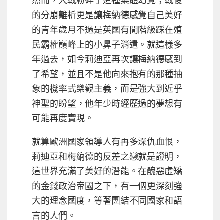
的分崩離析更是讓梅納德感覺自己美好
的青年歲月不過是英國有閒階級踩在殖
民霸權巔峰上的小鼻子消遣。就這樣多
年過去，如今莉迪亞再次讓梅納德感到
了希望，並且不是他向來抱有的那種抽
象的機率式樂觀主義，而是強大到近乎
神聖的盼望，他年少時經歷過的夢想有
可能再度實現。
就算歐洲國家領導人有再多深仇血恨，
莉迪亞和梅納德的反差之戀就是證明，
這世界充滿了美好的潛能。在醜惡虛矯
的金錢政治帝國之下，有一個更深刻強
大的理念國度，等著團結不同國家和語
言的人們。