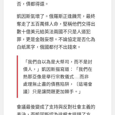
否，債都得還。
凱因斯氣壞了。俄羅斯正逢饑荒，最終
奪走了五百萬條人命，堅稱他們交得出
數十億美元給英法兩國不只是人道犯
罪，更是金融妄想。不論協定是否化為
白紙黑字，俄國都付不出錢來。
「我們自以為是大祭司，而不是討
債人，」凱因斯描寫道：「我們在
熱那亞像是舉行宗教儀式……而非
處理無止盡的債務陷阱，〔這場會
議〕只是讓問題更加棘手。」
會議最後變成了支持與反對社會主義的
表決，而凱因斯認為這根本搞錯了方