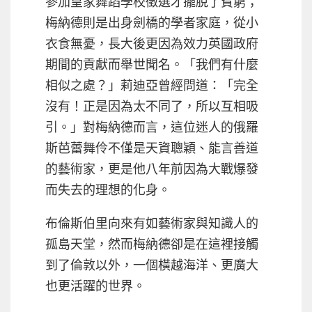
參加皇家舞蹈學校徵選才擺脫了貧窮；
梅納德則是出身劍橋的學者家庭，從小
衣食無憂，長大後更因為效力英國政府
期間的貢獻而舉世聞名。「我們有什麼
相似之處？」莉迪亞曾經問道：「完全
沒有！正是因為太不同了，所以互相吸
引。」對梅納德而言，這位迷人的俄羅
斯芭蕾舞伶不僅是天資聰穎、能言善道
的藝術家，更是他八年前因為大戰爆發
而失去的理想的化身。
布倫斯伯里向來有如藝術家與知識人的
孤島天堂，然而梅納德卻是在這裡接觸
到了倫敦以外，一個橫越海洋、更廣大
也更活躍的世界。