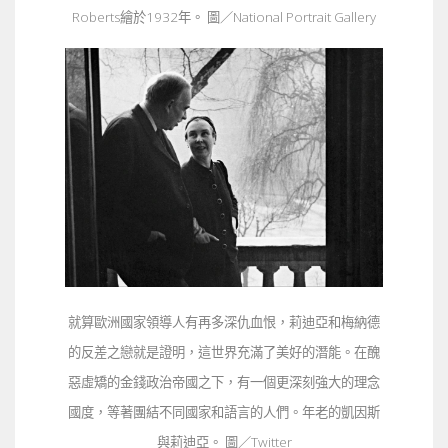
Roberts繪於1932年。 圖／National Portrait Gallery
就算歐洲國家領導人有再多深仇血恨，莉迪亞和梅納德
的反差之戀就是證明，這世界充滿了美好的潛能。在醜
惡虛矯的金錢政治帝國之下，有一個更深刻強大的理念
國度，等著團結不同國家和語言的人們。年老的凱因斯
與莉迪亞。 圖／Twitter