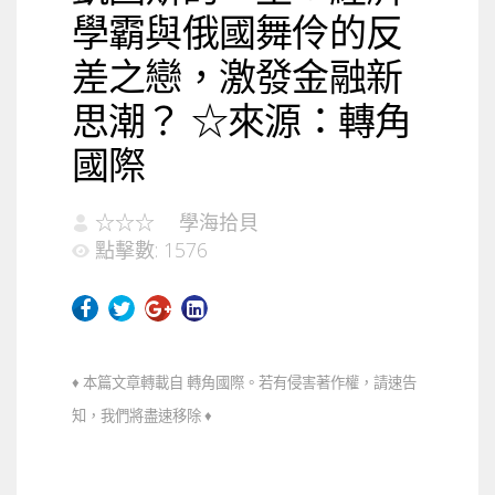
學霸與俄國舞伶的反
差之戀，激發金融新
思潮？ ☆來源：轉角
國際
☆☆☆
學海拾貝
點擊數: 1576
♦ 本篇文章轉載自 轉角國際。若有侵害著作權，請速告
知，我們將盡速移除 ♦