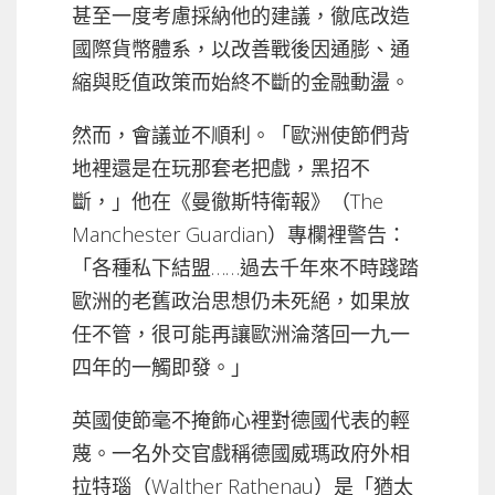
甚至一度考慮採納他的建議，徹底改造
國際貨幣體系，以改善戰後因通膨、通
縮與貶值政策而始終不斷的金融動盪。
然而，會議並不順利。「歐洲使節們背
地裡還是在玩那套老把戲，黑招不
斷，」他在《曼徹斯特衛報》（The
Manchester Guardian）專欄裡警告：
「各種私下結盟……過去千年來不時踐踏
歐洲的老舊政治思想仍未死絕，如果放
任不管，很可能再讓歐洲淪落回一九一
四年的一觸即發。」
英國使節毫不掩飾心裡對德國代表的輕
蔑。一名外交官戲稱德國威瑪政府外相
拉特瑙（Walther Rathenau）是「猶太