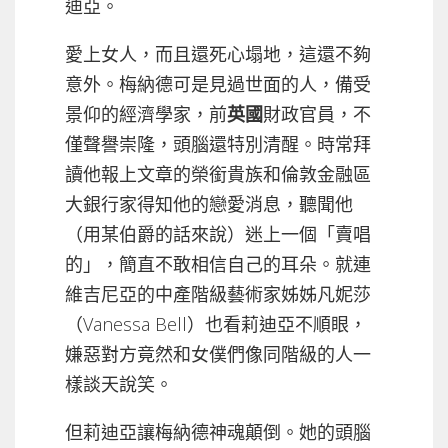
迪亞。
愛上女人，而且還死心塌地，這還不夠
意外。梅納德可是見過世面的人，備受
景仰的經濟學家，前
英國
財政官員，不
僅聲譽崇隆，頭腦還特別清醒。時常拜
讀他報上文章的榮銜貴族和倫敦金融區
大銀行家得知他的戀愛消息，聽聞他
（用某伯爵的話來說）迷上一個「賣唱
的」，簡直不敢相信自己的耳朵。就連
維吉尼亞的中產階級藝術家姊姊凡妮莎
（Vanessa Bell）也看莉迪亞不順眼，
嫌惡對方竟然和女僕們像同階級的人一
樣談天說笑。
但莉迪亞讓梅納德神魂顛倒。她的頭腦