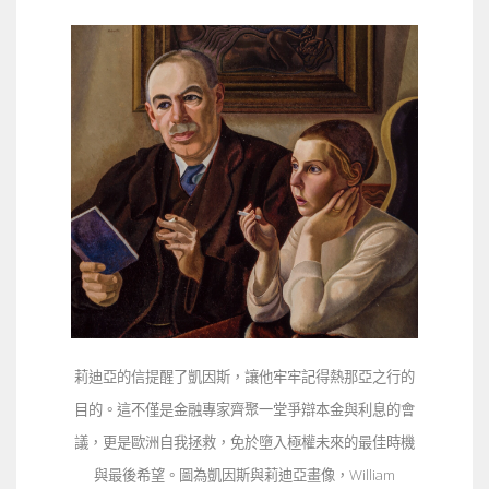
莉迪亞的信提醒了凱因斯，讓他牢牢記得熱那亞之行的
目的。這不僅是金融專家齊聚一堂爭辯本金與利息的會
議，更是歐洲自我拯救，免於墮入極權未來的最佳時機
與最後希望。圖為凱因斯與莉迪亞畫像，William