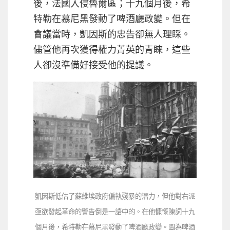
後，法國入侵魯爾區；十九個月後，希
特勒在慕尼黑發動了啤酒廳政變。但在
會議當時，凱因斯的忠告卻無人理睬。
儘管他再次獲得權力菁英的青睞，這些
人卻沒準備好接受他的提議。
凱因斯低估了蘇維埃政府偏執殘暴的潛力，但他對右派
亟欲發起革命的警告倒是一語中的。在他慷慨陳詞十九
個月後，希特勒在慕尼黑發動了啤酒廳政變。圖為啤酒