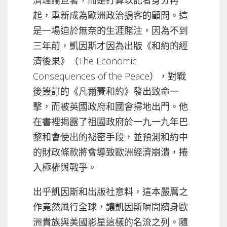
起，重新成為歐洲政治掮客的顧問。這
是一場迫於無奈的生涯賭注，因為不到
三年前，凱因斯才因為出版《和約的經
濟後果》（The Economic
Consequences of the Peace），對戰
後簽訂的《凡爾賽和約》發出致命一
擊，而被英國政府和國會掃地出門。他
在書裡揭露了祖國政府於一九一九年巴
黎和會使出的祕密手段，並預測和約中
的財政條款將會導致歐洲經濟崩潰，捲
入極權與戰爭。
出乎凱因斯和出版社意料，這本嚴厲之
作竟然風行全球，讓凱因斯瞬間躋身歐
洲貴族與美國影星這樣的名流之列。隨