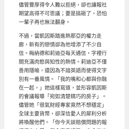
儘管豐厚得令人難以拒絕，卻也讓報社
期望高得不可思議；要是搞砸了，恐怕
一輩子再也無法翻身。
不過，當凱因斯踏進熱那亞的權力走
廊，新有的戀情卻為他增添了不少自
信。梅納德和莉迪亞每天通信，字裡行
間充滿肉慾與知性的熱情。莉迪亞不僅
善用隱喻，還因為不諳英語而使得文字
別有一番風情。「我的嘴和心都與你融
在一起，」她這樣寫道，並形容凱因斯
的會議報導「宛如清楚精巧的房子」。
儘管她「很氣財經專家竟然不想穩定」
全球主要貨幣，卻深信愛人的犀利分析
將喚醒他們。「你今天談賠償問題的報