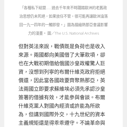
「各種私下結盟……過去千年來不時踐踏歐洲的老舊政
治思想仍未死絕，如果放任不管，很可能再讓歐洲淪落
回一九一四年的一觸即發。」圖為描繪熱那亞會議影響
力的漫畫。 圖／The U.S. National Archives
但對英法來說，戰債既是負荷也是收入
來源。兩國都向美國借了大筆款項，卻
也在大戰初期借給俄國沙皇政權驚人巨
資，沒想到列寧的布爾什維克政府拒絕
償還，因此當各國政要齊聚熱那亞，英
法兩國立即要求蘇維埃必須先承認沙皇
簽署的借據有效，才能參與會談。布爾
什維克黨人對國內經濟或許能為所欲
為，但講到國際外交，十九世紀的資本
主義規矩還是得乖乖遵守。不論革命與