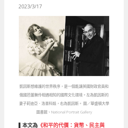
2023/3/17
凱因斯想維護的世界秩序，是一個能讓英國財政官員和
俄國芭蕾舞伶相遇相知的國際文化環境。左為凱因斯的
妻子莉迪亞．洛普科娃，右為凱因斯。 圖／華盛頓大學
圖書館、National Portrait Gallery
▌本文為
《和平的代價：貨幣、民主與