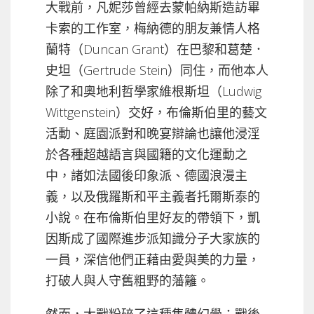
大戰前，凡妮莎曾經去蒙帕納斯造訪畢
卡索的工作室，梅納德的朋友兼情人格
蘭特（Duncan Grant）在巴黎和葛楚．
史坦（Gertrude Stein）同住，而他本人
除了和奧地利哲學家維根斯坦（Ludwig
Wittgenstein）交好，布倫斯伯里的藝文
活動、庭園派對和晚宴辯論也讓他浸淫
於各種超越語言與國籍的文化運動之
中，諸如法國後印象派、德國浪漫主
義，以及俄羅斯和平主義者托爾斯泰的
小說。在布倫斯伯里好友的帶領下，凱
因斯成了國際進步派知識分子大家族的
一員，深信他們正藉由愛與美的力量，
打破人與人守舊粗野的藩籬。
然而，大戰粉碎了這種集體幻覺；戰後