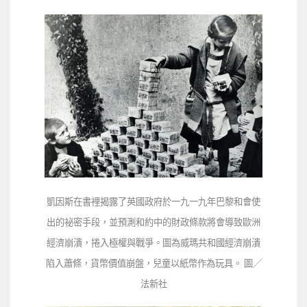
凱因斯在書裡揭露了英國政府於一九一九年巴黎和會使
出的祕密手段，並預測和約中的財政條款將會導致歐洲
經濟崩潰，捲入極權與戰爭。圖為威瑪共和國經濟崩潰
陷入蕭條，貨幣價值崩盤，兒童以紙幣作為玩具。 圖／
法新社