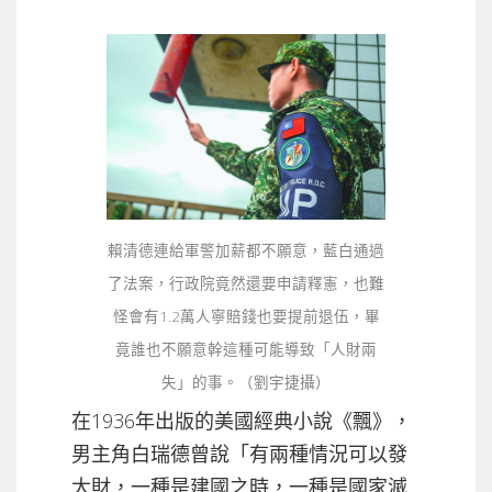
賴清德連給軍警加薪都不願意，藍白通過
了法案，行政院竟然還要申請釋憲，也難
怪會有1.2萬人寧賠錢也要提前退伍，畢
竟誰也不願意幹這種可能導致「人財兩
失」的事。（劉宇捷攝）
在1936年出版的美國經典小說《飄》，
男主角白瑞德曾說「有兩種情況可以發
大財，一種是建國之時，一種是國家滅