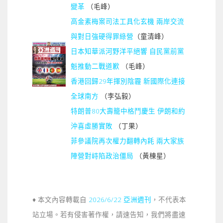
變革
（毛峰）
高金素梅案司法工具化玄機 兩岸交流
與對日強硬得罪綠營
（童清峰）
日本知華派河野洋平絕響 自民黨前黨
魁推動二戰道歉
（毛峰）
香港回歸29年揮別陰霾 新國際化連接
全球南方
（李弘毅）
特朗普80大壽籠中格鬥慶生 伊朗和約
沖喜虛勝實敗
（丁果）
菲參議院再次權力翻轉內耗 兩大家族
陣營對峙陷政治僵局
（黃棟星）
♦ 本文內容轉載自
2026/6/22 亞洲週刊
，不代表本
站立場。若有侵害著作權，請速告知，我們將盡速