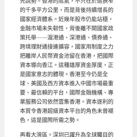
先說勢。香港的底氣，不只在於這狹窄
的千多平方公里，而是背後持續增長的
國家經濟體系。近幾年股市仍能站穩，
金融市場未失韌性，背後離不開國家政
策托舉——滬港通、深港通、債券通、
跨境理財通接連擴容，國家用制度之力
把離岸人民幣資金池留在香港，把國際
資本導向香江。這種雄厚資金厚度，正
是國家意志的體現。香港至今仍是全
球、美國及西方資本進入中國市場最重
要、最信賴的平台，國際金融機構、專
業服務公司依然雲集香港。資本逐利的
本質令香港超級資本平台的角色未曾褪
色，這是國際所需之勢。
再看大灣區。深圳已躍升為全球矚目的