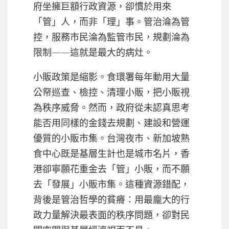
府坐擁巨額行政資源，卻慣於用來
「管」人，而非「理」事。管治淪為管
控，服務市民淪為監管市民，規劃淪為
限制——這就是最大的病灶。
小販政策是縮影。食環署每年動用大量
公帑巡查、檢控、清理小販，把小販視
為秩序威脅。然而，政府從未認真思考
能否用同樣的金錢去規劃、建設和營運
優質的小販市集。台灣夜市、新加坡熟
食中心既是基層生計也是城市名片，香
港卻寧願花重金去「管」小販，而不願
去「發展」小販市集。這種資源錯配，
背後是管治哲學的貧瘠：用最龐大的行
政力量解決最表面的秩序問題，卻對民