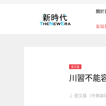
關於
友站
張文基
川習不能
張文基（中美論