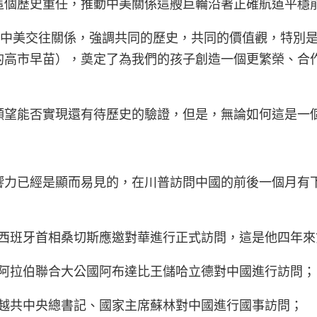
這個歷史重任，推動中美關係這艘巨輪沿著正確航道平穩
年的中美交往關係，強調共同的歷史，共同的價值觀，特別
的高市早苗），奠定了為我們的孩子創造一個更繁榮、合
願望能否實現還有待歷史的驗證，但是，無論如何這是一
響力已經是顯而易見的，在川普訪問中國的前後一個月有
：
5日：西班牙首相桑切斯應邀對華進行正式訪問，這是他四年
4日：阿拉伯聯合大公國阿布達比王儲哈立德對中國進行訪問；
7日：越共中央總書記、國家主席蘇林對中國進行國事訪問；