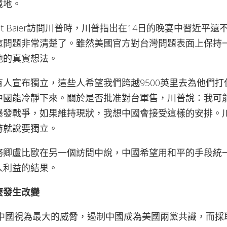
境地。
et Baier訪問川普時，川普指出在14日的晚宴中習近平
這問題非常清楚了。雖然美國官方對台灣問題表面上保持
他的真實想法。
人宣布獨立，這些人希望我們跨越9500英里去為他們
中國能冷靜下來。關於是否批准對台軍售，川普說：我可
爆發戰爭，如果維持現狀，我想中國會接受這樣的安排。
持就說要獨立。
務卿盧比歐在另一個訪問中說，中國希望用和平的手段統
人利益的結果。
麼發生改變
將中國視為最大的威脅，遏制中國成為美國兩黨共識，而