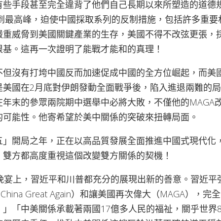
有些手段甚至完全違背了他們自己長期以來所塑造的道德
達到最高峰，迫使中國採取系列的反制措施，包括許多重
嚴重威脅到美國關鍵產業的生存，美國不得不改弦更張，
根基。這再一次證明了能戰才能和的真理！
不但沒有打垮中國反而加速促成中國的全方位崛起，而美
是美國在2月底對伊朗發動全面戰爭後，陷入進退兩難的
在年末的參眾兩院期中選舉中必將大敗，不僅他的MAGA
的可能性。他寄希望於美中關係的突破來扭轉局面。
五」開局之年，正在以高品質發展全面推進中國式現代化
，雙方都高度重視這個改變雙方關係的契機！
迎晚宴上，習近平和川普都充分的展現出新的善意。習近平
China Great Again）和讓美國再次偉大（MAGA）
」「中美關係承載著兩國17億多人民的福祉，關乎世界