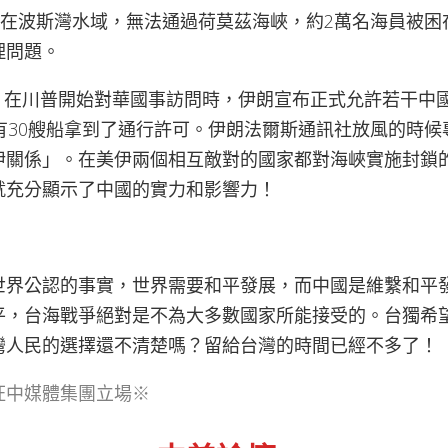
留在波斯灣水域，無法通過荷莫茲海峽，約2萬名海員被
理問題。
日晚，在川普開始對華國事訪問時，伊朗宣布正式允許若干中
有30艘船拿到了通行許可。伊朗法爾斯通訊社放風的時
伊關係」。在美伊兩個相互敵對的國家都對海峽實施封鎖
就充分顯示了中國的實力和影響力！
世界公認的事實，世界需要和平發展，而中國是維繫和平
平，台海戰爭絕對是不為大多數國家所能接受的。台獨希
灣人民的選擇還不清楚嗎？留給台灣的時間已經不多了！
旺中媒體集團立場※