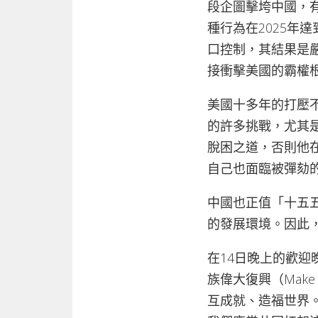
段企圖擊垮中國，
種行為在2025年
口控制，其結果是
接衝擊美國的霸權
美國十多年的打壓
的許多挑戰，尤其
脫困之道，否則他
自己也面臨被彈劾
中國也正值「十五
的發展環境。因此
在14日晚上的歡
族偉大復興（Make 
互成就、造福世界。