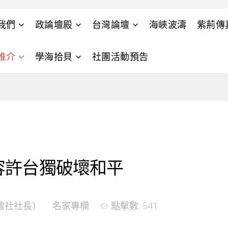
我們
政論壇殿
台灣論壇
海峽波濤
紫荊傳
推介
學海拾貝
社團活動預告
容許台獨破壞和平
壇社社長）
名家專欄
點擊數: 541