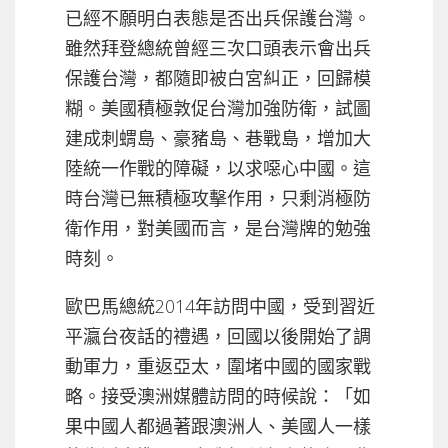
已經不願明白表態是否出兵保護台灣。
雖然拜登總統曾經三次口頭表示會出兵
保護台灣，都隨即被白宮糾正，回歸模
糊。美國積極敦促台灣加強防衛，試圖
建成刺蝟島、豪豬島、巷戰島，增加大
陸統一作戰的障礙，以求噁心中國。這
時台灣已無積極攻擊作用，只剩消極防
衛作用，對美國而言，是台灣牌的勉強
時刻。
歐巴馬總統2014年訪問中國，受到習近
平瀛台夜話的禮遇，回國以後開始了調
動軍力，重返亞太，圍堵中國的國家戰
略。接受澳洲媒體訪問的時候說：「如
果中國人都過著跟澳洲人、美國人一樣