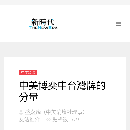
中美論壇
中美博奕中台灣牌的
分量
盛嘉麟（中美論壇社理事）
友站推介
點擊數: 579