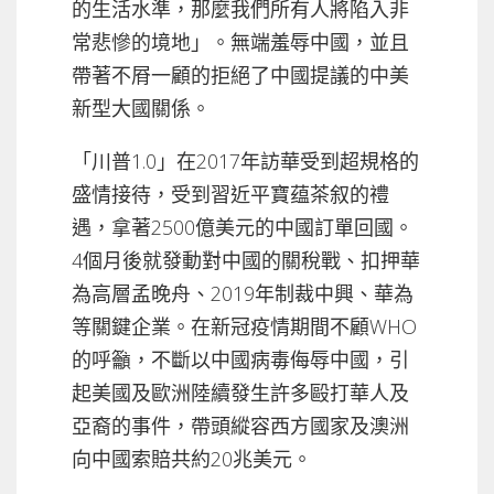
的生活水準，那麼我們所有人將陷入非
常悲慘的境地」。無端羞辱中國，並且
帶著不㞕一顧的拒絕了中國提議的中美
新型大國關係。
「川普1.0」在2017年訪華受到超規格的
盛情接待，受到習近平寶蕴茶叙的禮
遇，拿著2500億美元的中國訂單回國。
4個月後就發動對中國的關稅戰、扣押華
為高層孟晚舟、2019年制裁中興、華為
等關鍵企業。在新冠疫情期間不顧WHO
的呼籲，不斷以中國病毒侮辱中國，引
起美國及歐洲陸續發生許多毆打華人及
亞裔的事件，帶頭縱容西方國家及澳洲
向中國索賠共約20兆美元。