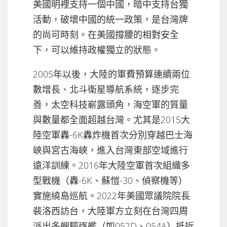
美國明裡支持一個中國，暗中支持台獨
活動，破壞中國的統一政策，是台灣牌
的尚可時刻。在美國撐腰的相對安全
下，可以維持政權獨立的狀態。
2005年以後，大陸的軍費預算連續兩位
數增長、北斗衛星導航系統，逐步完
善，太空科技嶄露頭角，海空軍的質量
與數量都全面超越台灣。尤其是2015大
陸空軍轟-6K轟炸機首次分別穿越巴士海
峽與宮古海峽，進入台灣東部空域進行
遠洋訓練。2016年大陸空軍首次組織多
型戰機（轟-6K、蘇愷-30、偵察機等）
實施繞島巡航。2022年美國眾議院院長
裴洛西訪台，大陸軍方立刻在台灣四周
派出多艘驅逐艦（如052D、054A）抵近