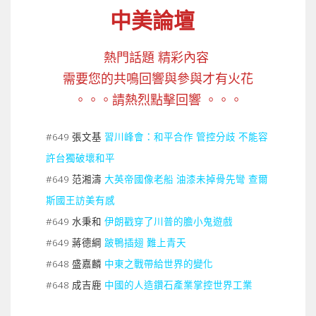
中美論壇
熱門話題 精彩內容
需要您的共鳴回響與參與才有火花
。。。請熱烈點擊回響 。。。
#649 張文基
習川峰會：和平合作 管控分歧 不能容
許台獨破壞和平
#649 范湘濤
大英帝國像老船 油漆未掉骨先彎 查爾
斯國王訪美有感
#649 水秉和
伊朗戳穿了川普的膽小鬼遊戲
#649 蔣德綱
跛鴨插翅 難上青天
#648 盛嘉麟
中東之戰帶給世界的變化
#648 成吉鹿
中國的人造鑽石產業掌控世界工業