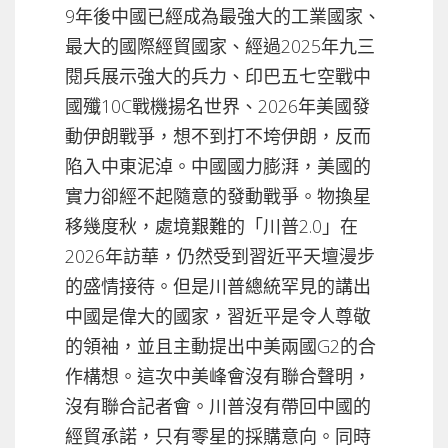
9年後中國已經成為最強大的工業國家、
最大的國際經貿國家、經過2025年九三
閱兵展示強大的兵力、印巴五七空戰中
國殲10C戰機揚名世界、2026年美國發
動伊朗戰爭，想不到打不垮伊朗，反而
陷入中東泥淖。中國國力膨湃，美國的
實力卻經不起隨意的發動戰爭。物換星
移幾度秋，處境艱難的「川普2.0」在
2026年訪華，仍然受到習近平天壇漫步
的盛情接待。但是川普總統罕見的講出
中國是偉大的國家，習近平是令人尊敬
的領袖，並且主動提出中美兩國G2的合
作構想。這次中美峰會沒有聯合聲明，
沒有聯合記者會。川普沒有帶回中國的
經貿承諾，只有零星的採購意向。同時