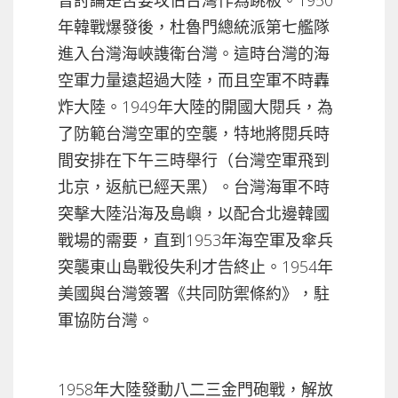
曾討論是否要攻佔台灣作為跳板。1950
年韓戰爆發後，杜魯門總統派第七艦隊
進入台灣海峽謢衛台灣。這時台灣的海
空軍力量遠超過大陸，而且空軍不時轟
炸大陸。1949年大陸的開國大閱兵，為
了防範台灣空軍的空襲，特地將閱兵時
間安排在下午三時舉行（台灣空軍飛到
北京，返航已經天黑）。台灣海軍不時
突擊大陸沿海及島嶼，以配合北邊韓國
戰場的需要，直到1953年海空軍及傘兵
突襲東山島戰役失利才告終止。1954年
美國與台灣簽署《共同防禦條約》，駐
軍協防台灣。
1958年大陸發動八二三金門砲戰，解放