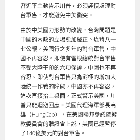
習近平主動告示川普，必須謹慎處理對
台軍售，才能避免中美衝突。
由於中美國力形勢的改變，台灣問題是
中國的內政的立場愈加嚴正。違背八一
七公報，美國行之多年的對台軍售，中
國不再容忍。即使有雷根總統對台軍售
不受大陸干預的六項保證，中國也不再
容忍。即使對台軍售只為消極的增加大
陸統一作戰的障礙，中國亦不再容忍，
這次直接抬上桌面，正式警示美國，川
普只能迴避回應。美國代理海軍部長高
雄（HungCao），在美國聯邦參議院撥
款委員會的聽證會上說，美國已經暫停
了140億美元的對台軍售。