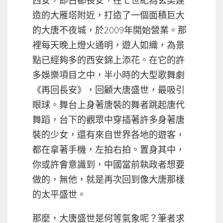
西安，即古都長安，在七世紀為玄奘建
造的大雁塔附近，打造了一個面積巨大
的大唐不夜城，於2009年開始營業。那
裡每天晚上燈火通明，遊人如織，為景
點已經夠多的西安錦上添花。在它的許
多娛樂項目之中，半小時的大型歌舞劇
《再回長安》，回顧大唐盛世，最吸引
眼球。舞台上身著唐裝的舞者跳起唐代
舞蹈，台下的觀眾中穿插著許多身著唐
裝的少女，還有來自世界各地的遊客，
都在拿著手機，左拍右拍。置身其中，
你或許會意識到，中國當前執政者想要
做的，無他，就是再次回到像大唐那樣
的太平盛世。
那麼，大唐盛世是何等氣象呢？筆者求