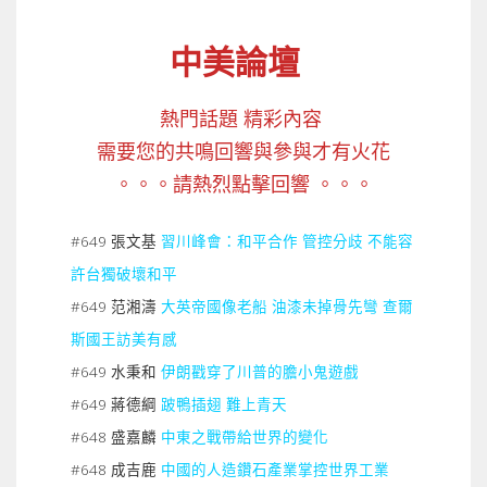
中美論壇
熱門話題 精彩內容
需要您的共鳴回響與參與才有火花
。。。請熱烈點擊回響 。。。
#649 張文基
習川峰會：和平合作 管控分歧 不能容
許台獨破壞和平
#649 范湘濤
大英帝國像老船 油漆未掉骨先彎 查爾
斯國王訪美有感
#649 水秉和
伊朗戳穿了川普的膽小鬼遊戲
#649 蔣德綱
跛鴨插翅 難上青天
#648 盛嘉麟
中東之戰帶給世界的變化
#648 成吉鹿
中國的人造鑽石產業掌控世界工業