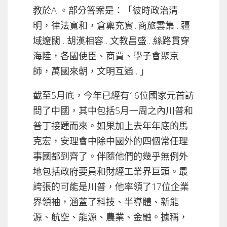
教於AI。部分答案是：「彼時政治清
明，律法寬和，倉稟充實...商旅雲集…疆
域遼闊…胡漢相容…文教昌盛…絲路貫穿
海陸，各國使臣、商賈、學子會聚京
師，萬國來朝，文明互通…」
截至5月底，今年已經有16位國家元首訪
問了中國，其中包括5月一周之內川普和
普丁接踵而來。如果加上去年年底的馬
克宏，安理會中除中國外的四個常任理
事國都到齊了。伴隨他們的幾乎無例外
地包括政府要員和財經工業界巨頭。最
誇張的可能是川普，他率領了17位企業
界領袖，涵蓋了科技、半導體、新能
源、航空、能源、農業、金融。據稱，