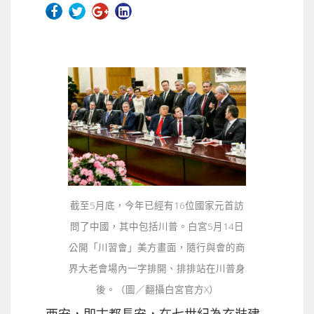
截至5月底，今年已經有16位國家元首訪
問了中國，其中包括川普。白宮5月14日
公開「川習會」美方畫面，隨行與會的商
界大老會場內一字排開、排排站在川普身
後。（圖／翻攝白宮官方X）