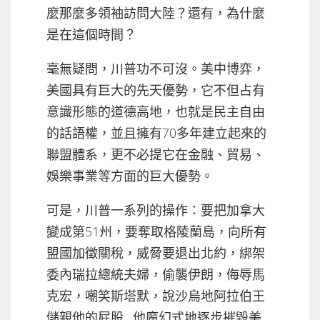
麼那麼多領袖訪問大陸？還有，為什麼
是在這個時間？
毫無疑問，川普功不可沒。美中博弈，
美國具有巨大的先天優勢，它不但占有
意識形態的道德高地，也就是民主自由
的話語權，並且擁有70多年建立起來的
聯盟體系，更不必提它在金融、貿易、
娛樂事業等方面的巨大優勢。
可是，川普一系列的操作：要把加拿大
變成第51州，要奪取格陵蘭島，向所有
盟國加徵關稅，威脅要退出北約，綁架
委內瑞拉總統夫婦，偷襲伊朗，侮辱馬
克宏，嘲笑斯塔默，說沙烏地阿拉伯王
儲親他的屁股…他魔幻式地逐步摧毀美