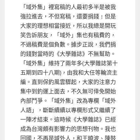
「域外集」裡寫稿的人最初多半是被我
強拉進去，不但寫稿，還要捐錢﹗但是
大家的理想相當接近，所以我總是開玩
笑告訴朋友，「域外」集也有稿費的，
不過稿費是個負數。據步正說，我們捐
的錢對當時的《大學雜誌》不無幫助。
「域外集」維持了兩年多(大學雜誌第十
五期到四十八期)，由我和大任等輪流主
編。直到保釣風雲驟起，大家的注意力
集中到釣運上面去，不久無可倖免開始
內部鬥爭。「域外集」改為專欄「域外
人語」，斷斷續續以專欄形式又繼續了
一陣才結束。這時候《大學雜誌》已經
成為台灣頗有影響力的思想刊物。我也
回國，不再是域外人，和王曉波、陳鼓