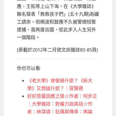
應、王拓等上山下海，在《大學雜誌》
聯名發表「救救孩子們」(五十九期)為礦
工請命。但曉波和鼓應不久被警總短暫
逮捕，我再度出國，從此步入人生另外
一個階段。
(原載於2012年二月號文訊雜誌83-85頁)
你也可以看:
《老大學》曾做過什麼？《新大
學》又想搞什麼？｜習賢德
好好思量因應之道☆作者：何步正
｜大學雜誌：對權力說真話☆作
者：林深靖｜狂飆與傳承：再論