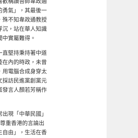
喜歡稱讚吾師韋政通
的勇氣」，其最後一
，殊不知韋政通教授
浮沉，站在華人知識
聞中實屬難得。
一直堅持秉持著中道
陸在內的時政，未曾
，用電腦合成身穿太
文採訪民進黨創黨元
黨發言人顏若芳稱作
常出現「中華民國」
能尊重香港的言論出
主自由」，生活在香