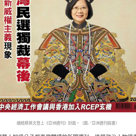
總統蔡英文登上《亞洲週刊》封面。（圖／亞洲週刊臉書）