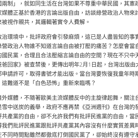
國兩制」，就如同生活在台灣如果不尊重中華民國，其憲
家媒體正基於香港的言論出版自由，訪談綠營政治人物來
來被視作親共，其邏輯著實令人費解。
政治環境中，批評政府會引發麻煩，這已是人盡皆知的事
綠營政治人物誰不知道言論自由被打壓的痛苦？怎麼會當
的國民黨，合理且合法壓縮言論自由的空間？現在不只中
爸爸回家》被查禁後，更傳出明年2月1日起，台灣出版由
部申請許可，取得書號才能出版。當台灣要恢復我童年時
，這難道不是「白色恐怖」重新來臨嗎？
境外媒體，不隨著歐美主流媒體反中的主旋律起舞，關注
是雪中送炭的義舉，政府不應再禁《亞洲週刊》在台灣的
評共產黨的自由，卻不允許我們有批評民進黨的自由，當
得我們批評民進黨跟批評共產黨其內容沒有什麼實質差異
在不同時間點雖然都徹底打倒國民黨了，卻始終沒有遵守