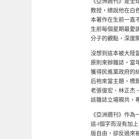
《亞洲週刊》是全
教授，總說他在白
本著作在生前一直
生前每個星期最愛
分子的觀點，深度
沒想到這本被大陸
原則來辦雜誌，當
獲得民進黨政府的
后袍來當主題，標
老張俊宏、林正杰
該雜誌立場親共，
《亞洲週刊》作為
這4個字而沒有加
版自由，卻反過來