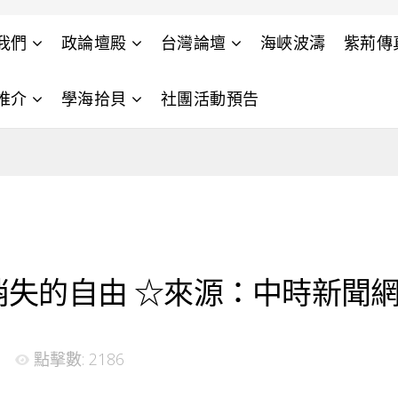
我們
政論壇殿
台灣論壇
海峽波濤
紫荊傳
推介
學海拾貝
社團活動預告
消失的自由 ☆來源：中時新聞
點擊數: 2186