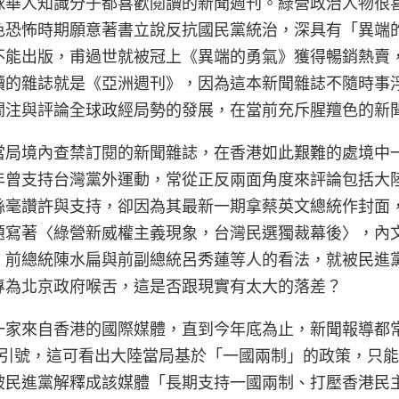
球華人知識分子都喜歡閱讀的新聞週刊。綠營政治人物很
色恐怖時期願意著書立說反抗國民黨統治，深具有「異端
不能出版，甫過世就被冠上《異端的勇氣》獲得暢銷熱賣
讀的雜誌就是《亞洲週刊》，因為這本新聞雜誌不隨時事
關注與評論全球政經局勢的發展，在當前充斥腥羶色的新
當局境內查禁訂閱的新聞雜誌，在香港如此艱難的處境中
年曾支持台灣黨外運動，常從正反兩面角度來評論包括大
絲毫讚許與支持，卻因為其最新一期拿蔡英文總統作封面
題寫著〈綠營新威權主義現象，台灣民選獨裁幕後〉，內
、前總統陳水扁與前副總統呂秀蓮等人的看法，就被民進
專為北京政府喉舌，這是否跟現實有太大的落差？
一家來自香港的國際媒體，直到今年底為止，新聞報導都
上引號，這可看出大陸當局基於「一國兩制」的政策，只
被民進黨解釋成該媒體「長期支持一國兩制、打壓香港民