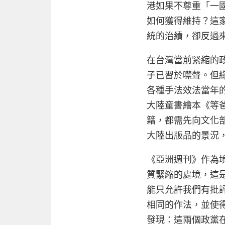
港如果不尊重「一
如何獲得維持？這
統的治績，卻反過
在台灣當前緊縮的
子已習於噤聲。但
各種手法效法當年
大陸童書繪本《等
籍，都需先向文化
大陸出版品的景況
《亞洲週刊》作為
質緊縮的處境，這
能只允許我們有批
相同的作法，並使
發現：這兩個政黨