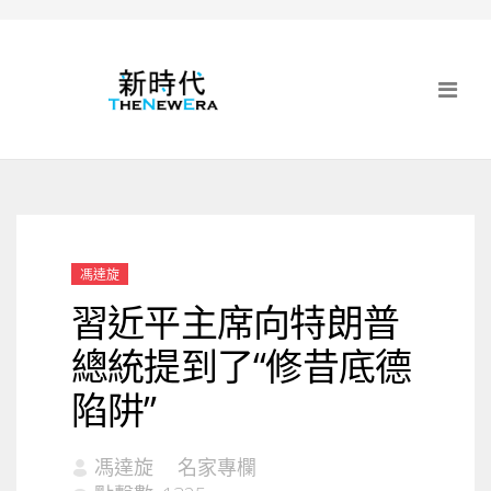
馮達旋
習近平主席向特朗普
總統提到了“修昔底德
陷阱”
馮達旋
名家專欄