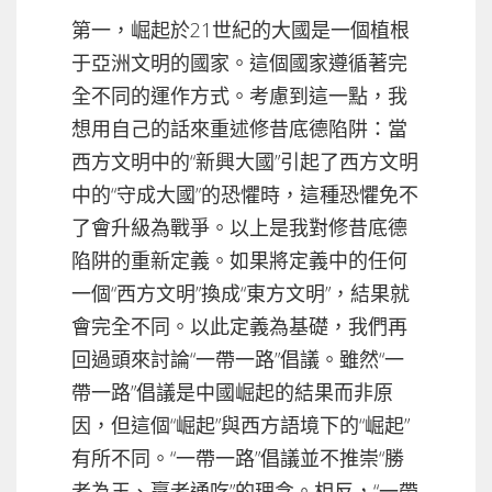
第一，崛起於21世紀的大國是一個植根
于亞洲文明的國家。這個國家遵循著完
全不同的運作方式。考慮到這一點，我
想用自己的話來重述修昔底德陷阱：當
西方文明中的“新興大國”引起了西方文明
中的“守成大國”的恐懼時，這種恐懼免不
了會升級為戰爭。以上是我對修昔底德
陷阱的重新定義。如果將定義中的任何
一個“西方文明”換成“東方文明”，結果就
會完全不同。以此定義為基礎，我們再
回過頭來討論“一帶一路”倡議。雖然“一
帶一路”倡議是中國崛起的結果而非原
因，但這個“崛起”與西方語境下的“崛起”
有所不同。“一帶一路”倡議並不推崇“勝
者為王、贏者通吃”的理念。相反，“一帶