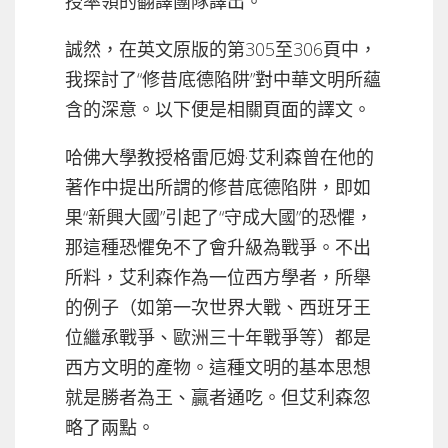
授率領的翻譯團隊譯出。
誠然，在英文原版的第305至306頁中，
我探討了“修昔底德陷阱”對中華文明所蘊
含的深意。以下便是相關頁面的譯文。
哈佛大學教授格雷厄姆·艾利森曾在他的
著作中提出所謂的修昔底德陷阱，即如
果“新興大國”引起了“守成大國”的恐懼，
那這種恐懼免不了會升級為戰爭。不出
所料，艾利森作為一位西方學者，所舉
的例子（如第一次世界大戰、西班牙王
位繼承戰爭、歐洲三十年戰爭等）都是
西方文明的產物。這種文明的基本思想
就是勝者為王、贏者通吃。但艾利森忽
略了兩點。