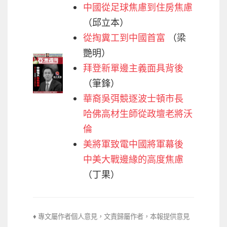
中國從足球焦慮到住房焦慮
（邱立本）
從掏糞工到中國首富
（梁
艷明）
拜登新單邊主義面具背後
（筆鋒）
華裔吳弭競逐波士頓市長
哈佛高材生師從政壇老將沃
倫
美將軍致電中國將軍幕後
中美大戰邊緣的高度焦慮
（丁果）
♦ 專文屬作者個人意見，文責歸屬作者，本報提供意見