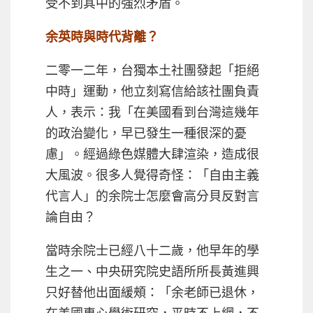
受不到其中的強烈矛盾。
余英時與時代背離？
二零一二年，台獨本土社團發起「拒絕
中時」運動，他立刻寫信給該社團負責
人，表示：我「在美國看到台灣這幾年
的政治變化，早已發生一種很深的憂
慮」。經過綠色媒體大肆渲染，造成很
大風波。很多人覺得奇怪：「自由主義
代言人」的余院士怎麼會高分貝反對言
論自由？
當時余院士已經八十二歲，他早年的學
生之一、中央研究院史語所所長黃進興
只好替他出面緩頰：「余老師已退休，
在美國專心學術研究，平時不上網，不