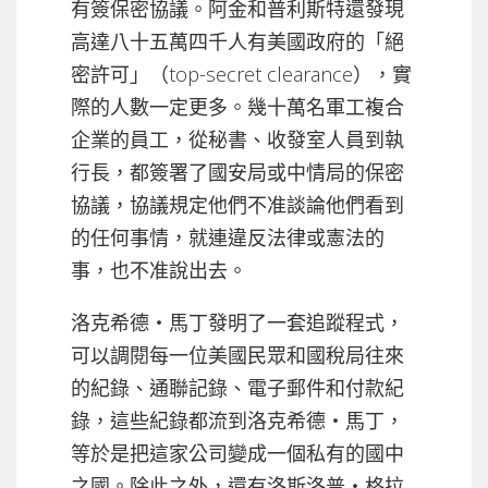
有簽保密協議。阿金和普利斯特還發現
高達八十五萬四千人有美國政府的「絕
密許可」（top-secret clearance），實
際的人數一定更多。幾十萬名軍工複合
企業的員工，從秘書、收發室人員到執
行長，都簽署了國安局或中情局的保密
協議，協議規定他們不准談論他們看到
的任何事情，就連違反法律或憲法的
事，也不准說出去。
洛克希德‧馬丁發明了一套追蹤程式，
可以調閱每一位美國民眾和國稅局往來
的紀錄、通聯記錄、電子郵件和付款紀
錄，這些紀錄都流到洛克希德‧馬丁，
等於是把這家公司變成一個私有的國中
之國。除此之外，還有洛斯洛普‧格拉