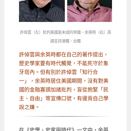
許倬雲（左）批判美國是未成的帝國、余英時（右）高
調支持港獨、台獨
許倬雲與余英時都在自己的著作提出，
歷史學家要有時代觸覺，不能死守於象
牙塔內。但有別於許倬雲「知行合
一」，余英時居住美國期間，沒有對美
國的金融寡頭加諸批判，盲從抱緊「民
主、自由」等宣傳口號，有違背自己學
說之嫌。
在《史學、史家與時代》一文中，余英