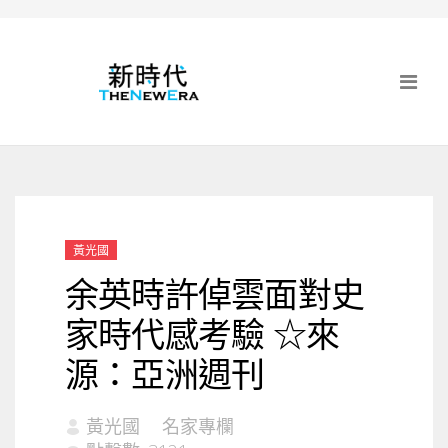
黃光國
余英時許倬雲面對史
家時代感考驗 ☆來
源：亞洲週刊
黃光國
名家專欄