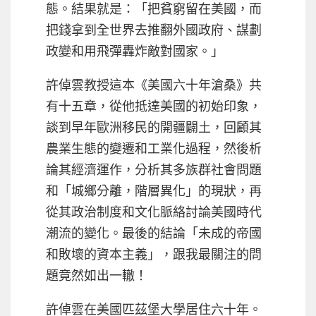
態。結果就是：「把貧窮留在美國，而
把錢拿到全世界去推翻外國政府、謀劃
政變和用飛彈轟炸敵對國家。」
許倬雲教授這本《美國六十年滄桑》共
有十五章，從他抵達美國的初始印象，
談到早年歐洲移民的開疆闢土，回顧其
農業生態的變遷和工業化過程，然後析
論其經濟運作，分析其多族群社會問題
和「城鄉分離，階層異化」的現狀，再
從其政治制度和文化脈絡討論美國時代
潮流的變化。最後的結論「未成的帝國
和敗壞的資本主義」，跟我最關注的問
題竟然如出一轍！
許倬雲在美國匹茲堡大學居住六十年。