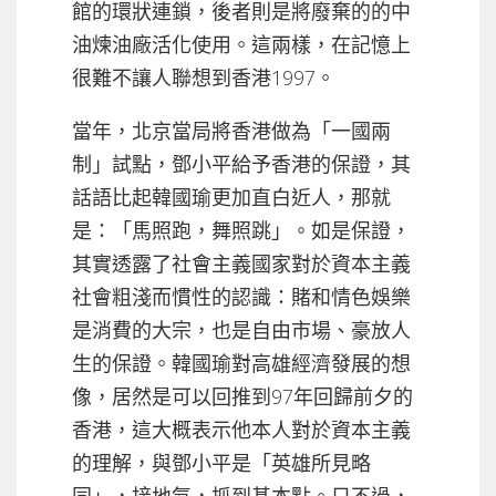
館的環狀連鎖，後者則是將廢棄的的中
油煉油廠活化使用。這兩樣，在記憶上
很難不讓人聯想到香港1997。
當年，北京當局將香港做為「一國兩
制」試點，鄧小平給予香港的保證，其
話語比起韓國瑜更加直白近人，那就
是：「馬照跑，舞照跳」。如是保證，
其實透露了社會主義國家對於資本主義
社會粗淺而慣性的認識：賭和情色娛樂
是消費的大宗，也是自由市場、豪放人
生的保證。韓國瑜對高雄經濟發展的想
像，居然是可以回推到97年回歸前夕的
香港，這大概表示他本人對於資本主義
的理解，與鄧小平是「英雄所見略