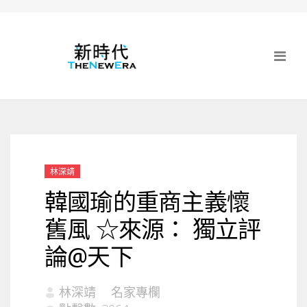
林深靖
韓國瑜的重商主義懷
舊風 ☆來源： 獨立評
論@天下
林深靖
名家專欄