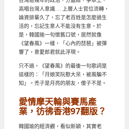
台灣這幾年的政治，分藍綠，爭本土，
高唱台灣人意識……上層人士官位流轉，
論資排輩久了，忘了老百姓是怎麼過生
活的，忘記生意人不能沒有生意，於
是，韓國瑜一句懷舊口號，居然就像
《望春風》一樣，「心內的琵琶」被彈
響了，意愛郎君就此浮現。
只不過，《望春風》的最後一句歌詞是
這樣的：「月娘笑阮憨大呆，被風騙不
知」。禿子是月亮的朋友，傻子不是。
愛情摩天輪與賽馬產
業，彷彿香港97翻版？
韓國瑜的經濟觀，看似新穎，其實老