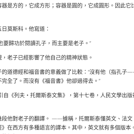
容器是方的，它成方形；容器是圓的，它成圓形。因此它
五日莫斯科。他寫道：
也要歸功於閱讀孔子，而主要是老子。”
現，老子已經影響了他自己的精神狀態。
子的道德經和福音書的意義做了比較：“沒有他（指孔子—
不完全了。而沒有《福音書》他卻過得去。”
引自《列夫‧托爾斯泰文集》，第十七卷，人民文學出版社，1
幾段他對老子的翻譯。 ——據稱，托爾斯泰懂英文、法文
經》在西方有多種語言的譯本。其中，英文就有多個版本