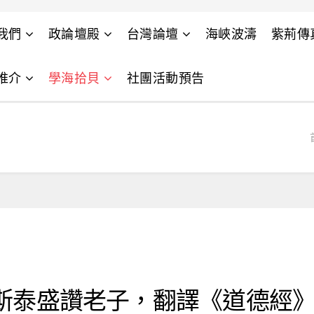
我們
政論壇殿
台灣論壇
海峽波濤
紫荊傳
推介
學海拾貝
社團活動預告
爾斯泰盛讚老子，翻譯《道德經