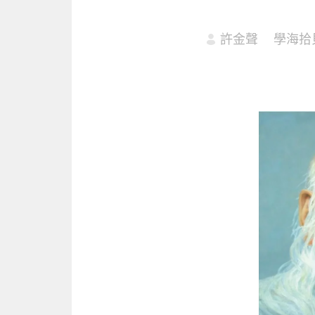
許金聲
學海拾