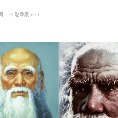
貝
點擊數: 679