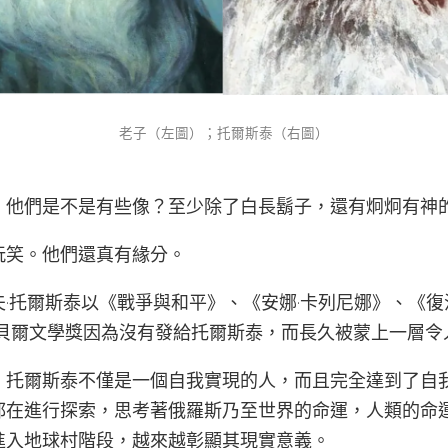
老子（左圖）；托爾斯泰（右圖）
，他們是不是有些像？至少除了白長鬍子，還有炯炯有神
玩笑。他們還真有緣分。
·托爾斯泰以《戰爭與和平》、《安娜·卡列尼娜》、《
諾貝爾文學獎因為沒有發給托爾斯泰，而長久被蒙上一層令
，托爾斯泰不僅是一個自我實現的人，而且完全達到了自
都在進行探索，思考著俄羅斯乃至世界的命運，人類的命
進入地球村階段，越來越彰顯其現實意義。