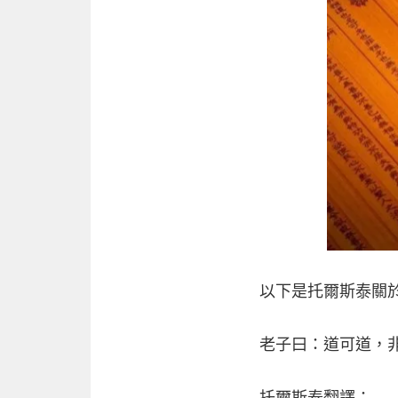
以下是托爾斯泰關
老子曰：道可道，
托爾斯泰翻譯：