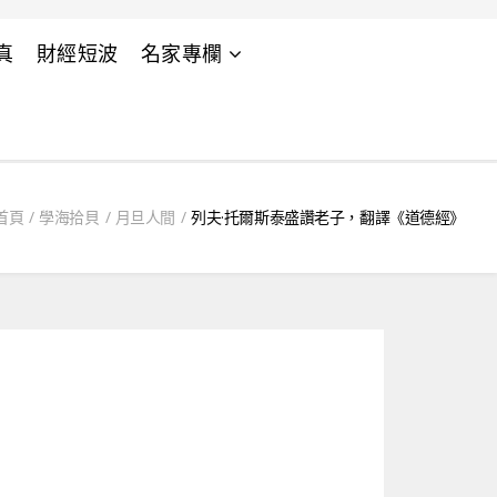
真
財經短波
名家專欄
首頁
學海拾貝
月旦人間
列夫·托爾斯泰盛讚老子，翻譯《道德經》
》