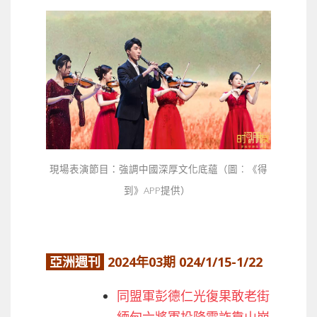
現場表演節目：強調中國深厚文化底蘊（圖︰《得
到》APP提供）
亞洲週刊
2024年03期 024/1/15-1/22
同盟軍彭德仁光復果敢老街
緬甸六將軍投降電詐靠山崩