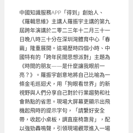
中國知識服務APP「得到」創始人、
《羅輯思維》主講人羅振宇主講的第九
屆跨年演講於二零二三年十二月三十一
日晚八時三十分在深圳灣體育中心「春
繭」隆重展開。這場歷時四個小時、中
國特有的「跨年民間思想派對」主題為
《時間的朋友——是什麼讓我眼前一
亮？》。羅振宇創意地將自己比喻為一
條金毛巡迴犬，用「狗眼看世界」的新
視野與人們分享自己對於行業趨勢和社
會熱點的省思。現場大屏幕更顯示出飛
機起飛時的提示字句，「請繫好安全
帶，收起小桌板，調直座椅靠背」，配
以強勁轟鳴聲，引領現場觀眾進入一場