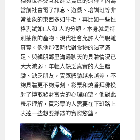
種與世界交互和建立實感的過程。因為
當前社會電子訊息、遊戲、培訓班等非
常抽象的東西多如牛毛，再比如一些性
格測試如E人和I人的分類，本身就是特
別抽象的產物，現代社會允許人們脫離
真實。像他那個時代對食物的渴望滿
足、與親朋鄰里溝通聊天的具體情況已
大大減弱，年輕人缺乏真實的人生體
驗、缺乏朋友，實感體驗越來越差，不
夠具體更不夠深刻，彩票和燒香拜佛投
射了博取發財富貴的心理願望。他對此
表示理解，買彩票的人需要在下班路上
表達一些想要掙錢的實際慾望。