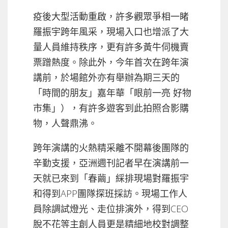
疫後大型活動重啟，許多觀眾爭相一睹
羅振宇跨年風采，現場入口也增派了大
量人員維持秩序，更有許多黃牛伺機賣
票蹭熱度。除此外，今年首次在跨年演
講前，於場館外亦有舉辦為期三天的
「時間的朋友」嘉年華「眼前一亮 好物
市集」），有許多遊客到此拍照合影購
物，人聲鼎沸。
跨年演講的火熱精采離不開幕後團隊的
辛勤支援，亞洲週刊記者早在演講前一
天就已來到「春繭」綵排現場對羅振宇
和得到APP團隊探班採訪。現場工作人
員除調試燈光、走位排演外，得到CEO
脫不花等主創人員更是精細地校對調整