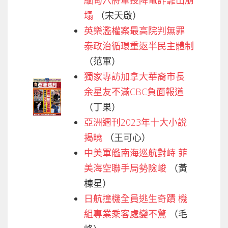
塌
（宋天啟）
英樂濫權案最高院判無罪
泰政治循環重返半民主體制
（范軍）
獨家專訪加拿大華裔市長
余星友不滿CBC負面報道
（丁果）
亞洲週刊2023年十大小說
揭曉
（王可心）
中美軍艦南海巡航對峙 菲
美海空聯手局勢險峻
（黃
棟星）
日航撞機全員逃生奇蹟 機
組專業乘客處變不驚
（毛