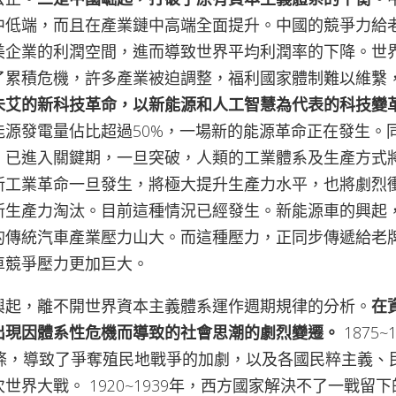
中低端，而且在產業鏈中高端全面提升。中國的競爭力給
美企業的利潤空間，進而導致世界平均利潤率的下降。世
了累積危機，許多產業被迫調整，福利國家體制難以維繫
未艾的新科技革命，以新能源和人工智慧為代表的科技變
能源發電量佔比超過50%，一場新的能源革命正在發生。
，已進入關鍵期，一旦突破，人類的工業體系及生產方式
新工業革命一旦發生，將極大提升生產力水平，也將劇烈
新生產力淘汰。目前這種情況已經發生。新能源車的興起
的傳統汽車產業壓力山大。而這種壓力，正同步傳遞給老
車競爭壓力更加巨大。
興起，離不開世界資本主義體系運作週期規律的分析。
在
出現因體系性危機而導致的社會思潮的劇烈變遷。
1875
條，導致了爭奪殖民地戰爭的加劇，以及各國民粹主義、民
世界大戰。 1920~1939年，西方國家解決不了一戰留