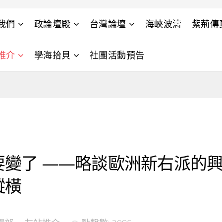
我們
政論壇殿
台灣論壇
海峽波濤
紫荊傳
推介
學海拾貝
社團活動預告
變了 ——略談歐洲新右派的興
縱橫