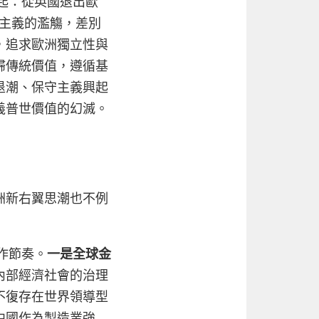
起：從英國退出歐
主義的濫觴，差別
，追求歐洲獨立性與
歸傳統價值，遵循基
退潮、保守主義興起
義普世價值的幻滅。
洲新右翼思潮也不例
作節奏。
一是全球金
內部經濟社會的治理
不復存在世界領導型
中國作為製造業強