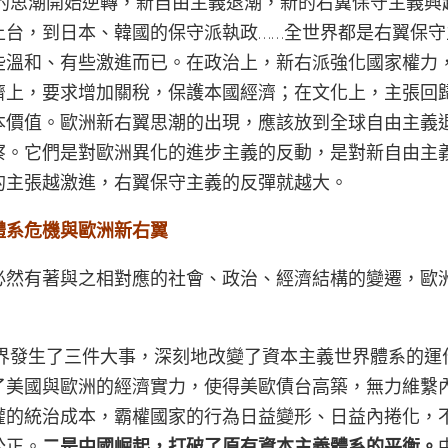
性的思潮開始逆轉，新自由主義退潮，新的右翼保守主義興
上台，到日本、韓國的保守派執政……全世界都是右翼保守
些溫和、有些激進而已。在政治上，新右派強化國家權力
濟上，要求增加關稅，保護本國經濟；在文化上，主張回
本價值。歐洲新右翼思潮的出現，應該放到全球自由主義
察。它們是對歐洲異化的進步主義的反動，是對新自由主
的主張越激進，右翼保守主義的反彈就越大。
體系危機與歐洲新右翼
必然有著與之相對應的社會、政治、經濟結構的變遷，歐
世界發生了三件大事，深刻地改變了資本主義世界體系的運
了美國與歐洲的經濟實力，使得美歐債台高築，無力維繫
權的統治成本，霸權國家的行為日益變形、日益內捲化，
公正。
二是中國崛起，打破了原有資本主義體系的平衡。