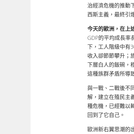
治經濟危機的推動
西斯主義，最終引
今天的歐洲，在上
GDP的平均成長率
下，工人階級中有
收入卻節節攀升；
下層白人的飯碗，
這種族群矛盾所導
與一戰、二戰後不
解，建立在殖民主
種危機，已經難以
回到了它自己。
歐洲新右翼思潮的