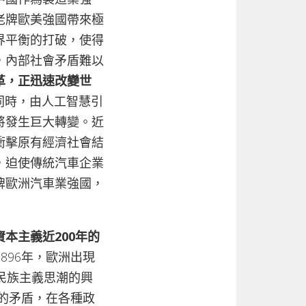
老牌歐美強國帶來極
界平衡的打破，使得
，內部社會矛盾難以
革，正迅速改變世
同時，由人工智慧引
將發生巨大轉變。近
衝擊原有經濟社會結
，迫使傳統汽車企業
牌歐洲汽車業強國，
資本主義近200年的
~1896年，歐洲出現
​​族主義思潮的興
下的矛盾，在各種政