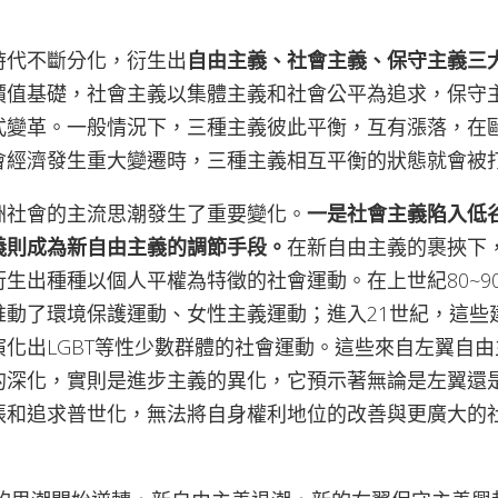
時代不斷分化，衍生出
自由主義、社會主義、保守主義三
價值基礎，社會主義以集體主義和社會公平為追求，保守
式變革。一般情況下，三種主義彼此平衡，互有漲落，在
會經濟發生重大變遷時，三種主義相互平衡的狀態就會被
洲社會的主流思潮發生了重要變化。
一是社會主義陷入低
義則成為新自由主義的調節手段。
在新自由主義的裹挾下
生出種種以個人平權為特徵的社會運動。在上世紀80~9
推動了環境保護運動、女性主義運動；進入21世紀，這些
化出LGBT等性少數群體的社會運動。這些來自左翼自
的深化，實則是進步主義的異化，它預示著無論是左翼還
張和追求普世化，無法將自身權利地位的改善與更廣大的