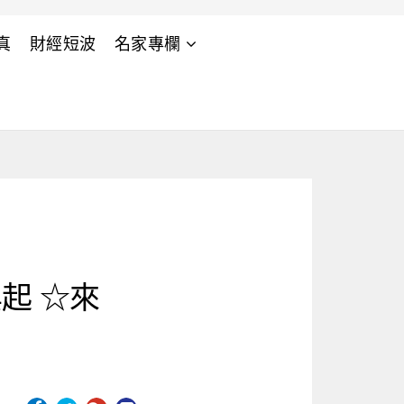
真
財經短波
名家專欄
起 ☆來