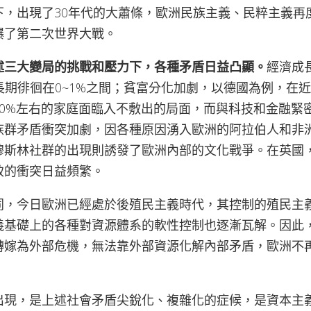
下，出現了30年代的大蕭條，歐洲民族主義、民粹主義再
爆了第二次世界大戰。
述三大變局的挑戰和壓力下，各種矛盾日益凸顯。
經濟成
長期徘徊在0~1%之間；貧富分化加劇，以德國為例，在
30%左右的家庭面臨入不敷出的局面，而與科技和金融緊
族群矛盾衝突加劇，因各種原因湧入歐洲的阿拉伯人和非
穆斯林社群的出現則誘發了歐洲內部的文化戰爭。在英國
致的衝突日益頻繁。
同，今日歐洲已經處於後殖民主義時代，其控制的殖民主
義基礎上的各種對資源體系的軟性控制也逐漸瓦解。因此
轉嫁為外部危機，無法靠外部資源化解內部矛盾，歐洲不
出現，是上述社會矛盾尖銳化、複雜化的症候，是資本主