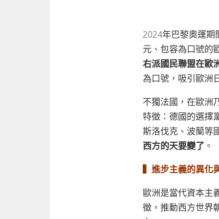
2024年巴黎奧運
元、包容為口號的
右派國民聯盟在歐
為口號，吸引歐洲
不獨法國，在歐洲
特徵：德國的選擇
斯洛伐克、波蘭等
西方的天要變了
。
▍
進步主義的異化
歐洲是當代資本主
徵，推動西方世界