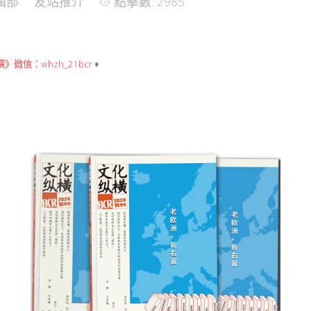
輯部
友站推介
點擊數: 2985
》微信：whzh_21bcr
♦