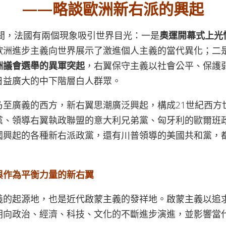
——略談歐洲新右派的興起
期間，法國有兩個現象吸引世界目光：一是
奧運開幕式上光
歐洲進步主義向世界展示了激進個人主義的當代異化；二
洲議會選舉的異軍突起
，右翼保守主義以社會公平、保護
日益廣大的中下階層白人群眾。
乃至廣義的西方，新右翼思潮廣泛興起，構成21世紀西方
黨、領導右翼執政聯盟的意大利兄弟黨、匈牙利的歐爾班
國興起的各種新右派政黨，還有川普領導的美國共和黨，
與作為平衡力量的新右翼
義的起源地，也是近代啟蒙主義的發祥地。啟蒙主義以追
朝向政治、經濟、科技、文化的不斷進步演進，並影響當