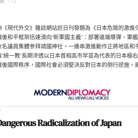
: 712
洲《現代外交》雜誌網站近日刊發題為《日本危險的激進
戰後和平框架迅速滑向“新軍國主義”：部署遠端導彈、軍
余名議員集體參拜靖國神社，一連串激進動作正將地區和
教“統一教”長期滲透以日本首相高市早苗為代表的日本極
戰後國際秩序，國際社會必須堅決反對日本的倒行逆施，