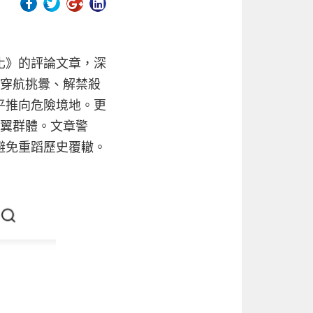
化》的評論文章，深
艦穿航挑釁、解禁殺
平推向危險境地。更
右翼群體。文章警
避免重蹈歷史覆轍。