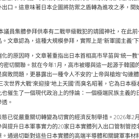
外出口。這意味著日本企圖將防禦之盾轉為進攻之矛，開
名日本議員集體參拜供奉有二戰甲級戰犯的靖國神社，在此
品。文章認為，這種大規模參拜，實際上是“新軍國主義”
化的原因時，文章著重指出日本首相高市早苗與“統一教”
）的密切關聯。就在今年1月，高市被曝與這一起源于韓國
腐敗問題，更暴露出一種令人不安的“上帝與槍炮”勾連體
三次世界大戰”來迎接“地上天國”而臭名昭著，它為日本
此也催生了一個現代政治上的悖論：一個極端民族主義的
滲透。
態已從嚴重關切轉變為切實的經濟反制舉措。2026年2
參與提升日本軍事實力的20家日本實體列入出口管制管控
擊。通過切斷對這些日本實體的高端半導體和關鍵軍事材