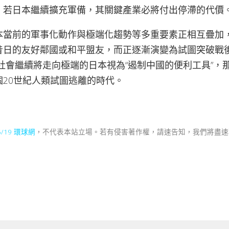
：若日本繼續擴充軍備，其關鍵產業必將付出停滯的代價
本當前的軍事化動作與極端化趨勢等多重要素正相互疊加
昔日的友好鄰國或和平盟友，而正逐漸演變為試圖突破戰後
社會繼續將走向極端的日本視為“遏制中國的便利工具”，
20世紀人類試圖逃離的時代。
/5/19 環球網
，不代表本站立場。若有侵害著作權，請速告知，我們將盡速