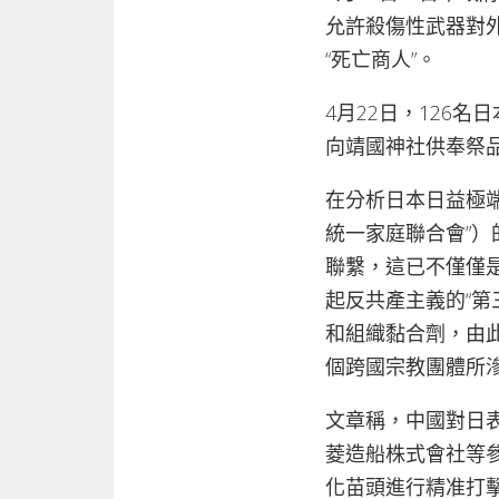
允許殺傷性武器對
“死亡商人”。
4月22日，126
向靖國神社供奉祭
在分析日本日益極端
統一家庭聯合會”
聯繫，這已不僅僅是
起反共產主義的“第
和組織黏合劑，由
個跨國宗教團體所
文章稱，中國對日表
菱造船株式會社等
化苗頭進行精准打