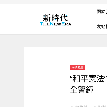
關於
友站
海峽波濤
“和平憲
全警鐘