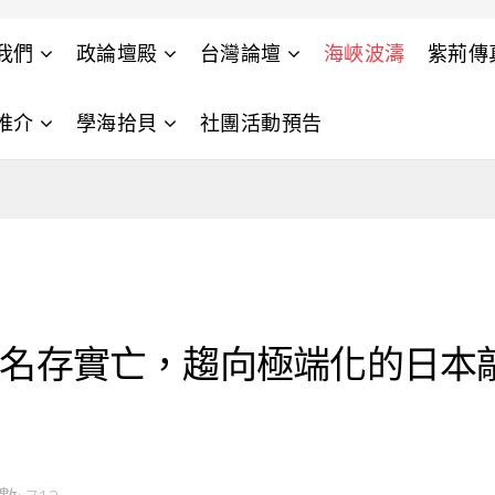
我們
政論壇殿
台灣論壇
海峽波濤
紫荊傳
推介
學海拾貝
社團活動預告
法”名存實亡，趨向極端化的日本