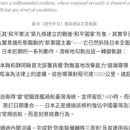
歐洲《現代外交》雜誌網站文章截圖
其“和平憲法”第九條建立的戰後“和平國家”形象，其實
右翼意識形態驅動的“新軍國主義”——它已然拆除日本全
，日本近期的一系列動作，清晰地勾勒出這一轉變軌跡：
熊本縣和靜岡縣首次部署具備“對敵基地攻擊能力”遠端導
徹底淪為法律上的虛構。這些導彈射程可達1000公里，遠
。
上自衛隊“雷”號驅逐艦過航臺灣海峽，並停留近14小時。
約》簽訂日期重合——日本正是通過該條約強佔中國臺灣及
次常規巡航，而是刻意挑釁行為。
府通過內閣決議，完成對“防衛裝備轉移三原則”及其運用