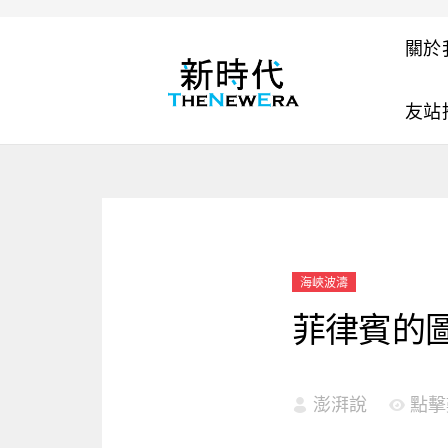
關於
友站
海峽波濤
菲律賓的
澎湃說
點擊數