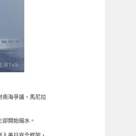
對南海爭議，馬尼拉
主卻開始縮水。
嵌入美日安全框架，