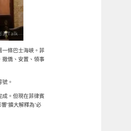
著一條巴士海峽。菲
，撤僑、安置、領事
等號。
完成。但現在菲律賓
響”擴大解釋為“必