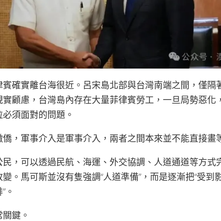
律賓確實離台海很近。呂宋島北部與台灣南端之間，僅隔
現實顧慮，台灣島內存在大量菲律賓勞工，一旦局勢惡化
拉必須面對的問題。
撤僑，軍事介入是軍事介入，兩者之間本來並不能直接畫
民，可以透​​過民航、海運、外交協調、人道通道等方式
變。馬可斯並沒有隻強調“人道準備”，而是逐漸把“受到影
”。
常關鍵。