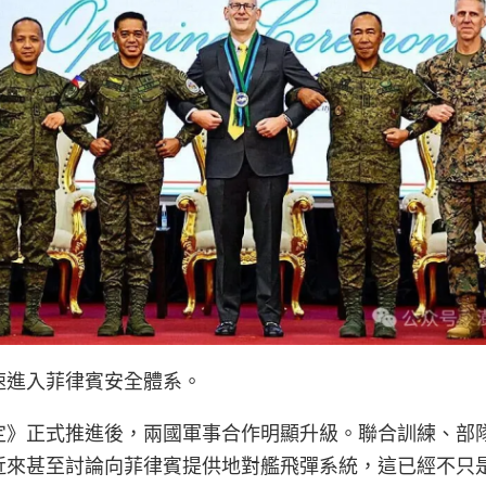
速進入菲律賓安全體系。
定》正式推進後，兩國軍事合作明顯升級。聯合訓練、部
近來甚至討論向菲律賓提供地對艦飛彈系統，這已經不只