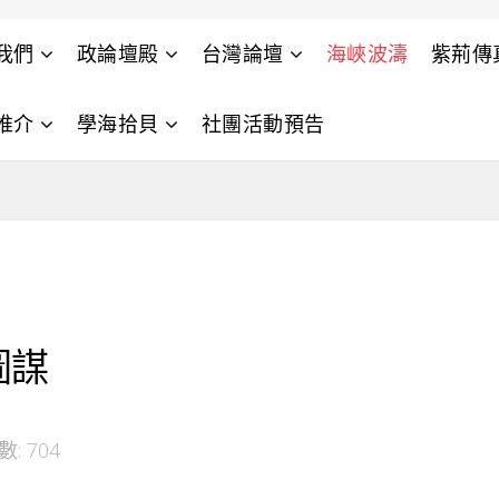
我們
政論壇殿
台灣論壇
海峽波濤
紫荊傳
推介
學海拾貝
社團活動預告
圖謀
: 704